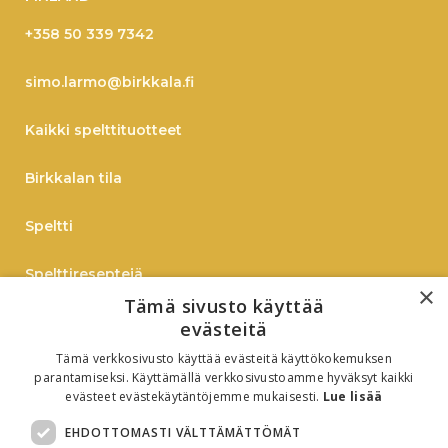
+358 50 339 7342
simo.larmo@birkkala.fi
Kaikki spelttituotteet
Birkkalan tila
Speltti
Spelttireseptejä
×
Tämä sivusto käyttää
TIEDOTE
evästeitä
Tämä verkkosivusto käyttää evästeitä käyttökokemuksen
Verkkokauppaan
parantamiseksi. Käyttämällä verkkosivustoamme hyväksyt kaikki
evästeet evästekäytäntöjemme mukaisesti.
Lue lisää
B2B
EHDOTTOMASTI VÄLTTÄMÄTTÖMÄT