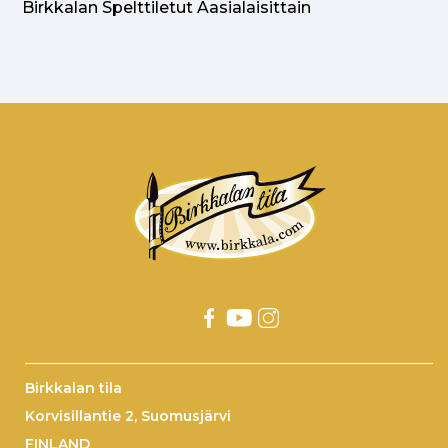
Birkkalan Spelttiletut Aasialaisittain
Birkkalan tila
Korvisillantie 2, Suomusjärvi
FINLAND