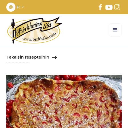
FI
Takaisin resepteihin