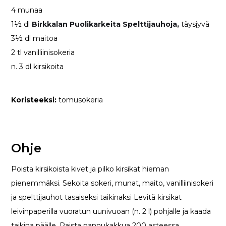
4 munaa
1½ dl
Birkkalan Puolikarkeita Spelttijauhoja,
täysjyvä
3½ dl maitoa
2 tl vanilliinisokeria
n. 3 dl kirsikoita
Koristeeksi:
tomusokeria
Ohje
Poista kirsikoista kivet ja pilko kirsikat hieman
pienemmäksi. Sekoita sokeri, munat, maito, vanilliinisokeri
ja spelttijauhot tasaiseksi taikinaksi Levitä kirsikat
leivinpaperilla vuoratun uunivuoan (n. 2 l) pohjalle ja kaada
taikina päälle. Paista pannukakkua 200 asteessa