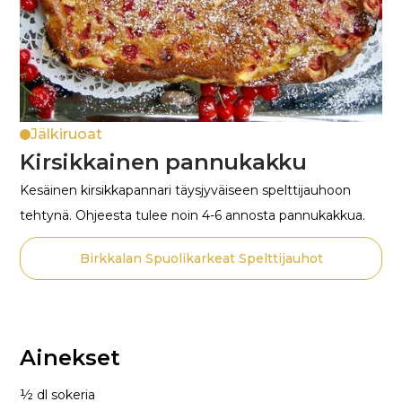
Jälkiruoat
Kirsikkainen pannukakku
Kesäinen kirsikkapannari täysjyväiseen spelttijauhoon
tehtynä. Ohjeesta tulee noin 4-6 annosta pannukakkua.
Birkkalan Spuolikarkeat Spelttijauhot
Ainekset
½ dl sokeria