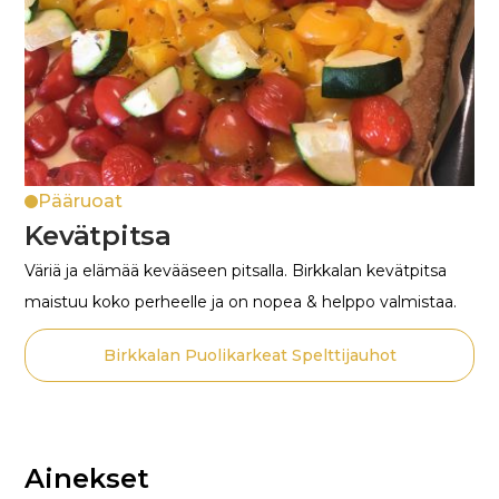
Pääruoat
Kevätpitsa
Väriä ja elämää kevääseen pitsalla. Birkkalan kevätpitsa
maistuu koko perheelle ja on nopea & helppo valmistaa.
Birkkalan Puolikarkeat Spelttijauhot
Ainekset