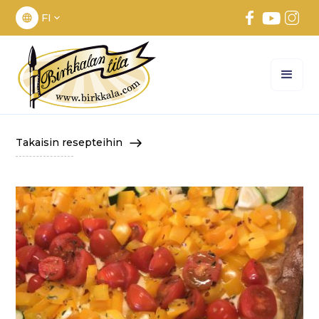
FI
Takaisin resepteihin