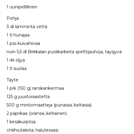
1 uunipellillinen
Pohja:
3 dl lämmintä vettä
1 tl hunajaa
1 pss kuivahiivaa
noin 5,5 dl Birkkalan puolikarkeita spelttijauhoja, täysjyvä
1 rkl öljyä
1 tl suolaa
Täyte:
1 prk (150 g) ranskankermaa
125 g juustoraastetta
500 g minitomaatteja (punaisia, keltaisia)
2 paprikaa (oranssi, keltainen)
1 kesäkurpitsa
chilihiutaleita, halutessasi