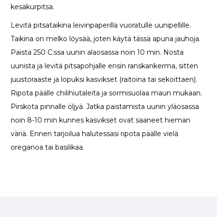
kesäkurpitsa.
Levitä pitsataikina leivinpaperilla vuoratulle uunipellille.
Taikina on melko löysää, joten käytä tässä apuna jauhoja.
Paista 250 C:ssa uunin alaosassa noin 10 min. Nosta
uunista ja levitä pitsapohjalle ensin ranskankerma, sitten
juustoraaste ja lopuksi kasvikset (raitoina tai sekoittaen).
Ripota päälle chilihiutaleita ja sormisuolaa maun mukaan.
Pirskota pinnalle öljyä. Jatka paistamista uunin yläosassa
noin 8-10 min kunnes kasvikset ovat saaneet hieman
väriä. Ennen tarjoilua halutessasi ripota päälle vielä
oreganoa tai basilikaa.