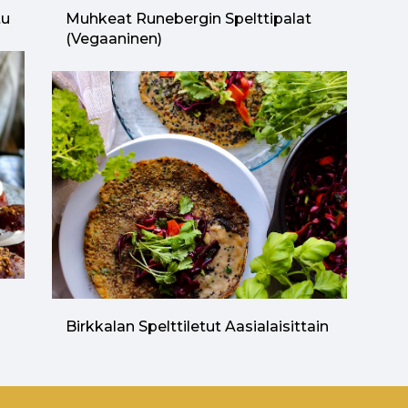
tu
Muhkeat Runebergin Spelttipalat
(vegaaninen)
n
Birkkalan Spelttiletut Aasialaisittain