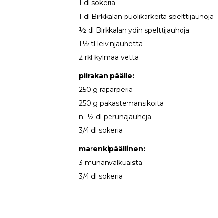
1 dl sokeria
1 dl Birkkalan puolikarkeita spelttijauhoja
½ dl Birkkalan ydin spelttijauhoja
1½ tl leivinjauhetta
2 rkl kylmää vettä
piirakan päälle:
250 g raparperia
250 g pakastemansikoita
n. ½ dl perunajauhoja
3/4 dl sokeria
marenkipäällinen:
3 munanvalkuaista
3/4 dl sokeria