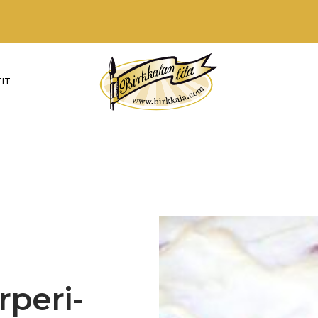
IT
rperi-