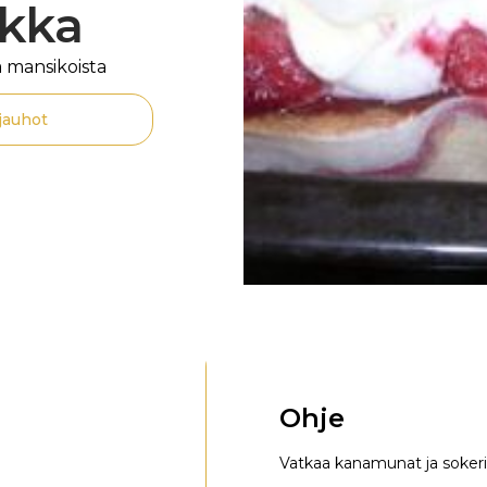
akka
a mansikoista
jauhot
Ohje
Vatkaa kanamunat ja sokeri v