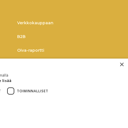
Verkkokauppaan
B2B
Oiva-raportti
×
mällä
e lisää
T
TOIMINNALLISET