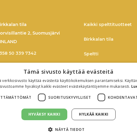
irkkalan tila
Kaikki spelttituotteet
orvisillantie 2, Suomusjärvi
Birkkalan tila
INLAND
358 50 339 7342
Speltti
imo.larmo@birkkala.fi
Spelttireseptejä
Tämä sivusto käyttää evästeitä
 verkkosivusto käyttää evästeitä käyttökokemuksen parantamiseksi. Käyttä
TIEDOTE
sivustoamme hyväksyt kaikki evästeet evästekäytäntöjemme mukaisesti.
Lu
LTTÄMÄTTÖMÄT
SUORITUSKYVYLLISET
KOHDENTAVA
Evästeasetukset
Tietosuojaseloste
HYVÄKSY KAIKKI
HYLKÄÄ KAIKKI
NÄYTÄ TIEDOT
© All rights reserved. 2026 Birkkalan tila. Sivusto:
Virna Markkinointi