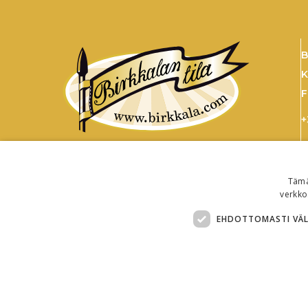
B
K
F
+
s
Tämä
verkko
EHDOTTOMASTI VÄ