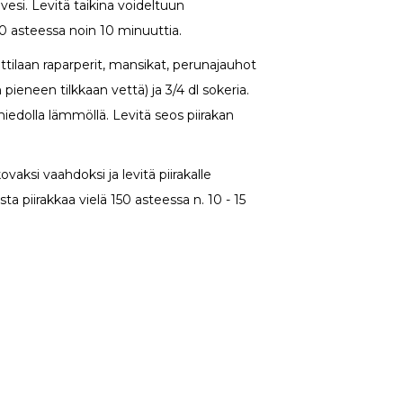
 vesi. Levitä taikina voideltuun
50 asteessa noin 10 minuuttia.
kattilaan raparperit, mansikat, perunajauhot
pieneen tilkkaan vettä) ja 3/4 dl sokeria.
dolla lämmöllä. Levitä seos piirakan
ovaksi vaahdoksi ja levitä piirakalle
ta piirakkaa vielä 150 asteessa n. 10 - 15