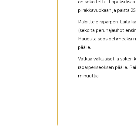
on sekoitettu. Lopuksi lisää
piirakkavuokaan ja paista 2
Paloittele raparperi. Laita 
(sekoita perunajauhot ensin 
Hauduta seos pehmeäksi mie
päälle.
Vatkaa valkuaiset ja sokeri k
raparperiseoksen päälle. Pais
minuuttia.