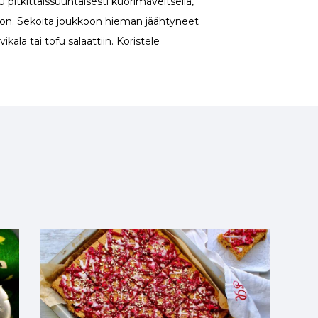
u pitkittäissuuntaisesti kuorimaveitsellä,
koon. Sekoita joukkoon hieman jäähtyneet
ikala tai tofu salaattiin. Koristele