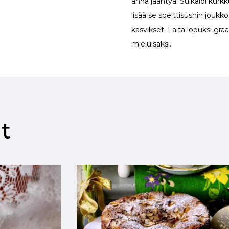
anna jäähtyä. Suikaloi kurkk
lisää se spelttisushin jouk
kasvikset. Laita lopuksi graav
mieluisaksi.
t