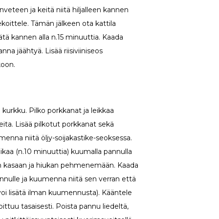
veteen ja keitä niitä hiljalleen kannen
sekoittele. Tämän jälkeen ota kattila
vätä kannen alla n.15 minuuttia. Kaada
nna jäähtyä. Lisää riisiviiniseos
koon.
 kurkku. Pilko porkkanat ja leikkaa
leita. Lisää pilkotut porkkanat sekä
menna niitä öljy-soijakastike-seoksessa.
ikaa (n.10 minuuttia) kuumalla pannulla
aan kasaan ja hiukan pehmenemään. Kaada
nulle ja kuumenna niitä sen verran että
 voi lisätä ilman kuumennusta). Kääntele
oittuu tasaisesti. Poista pannu liedeltä,