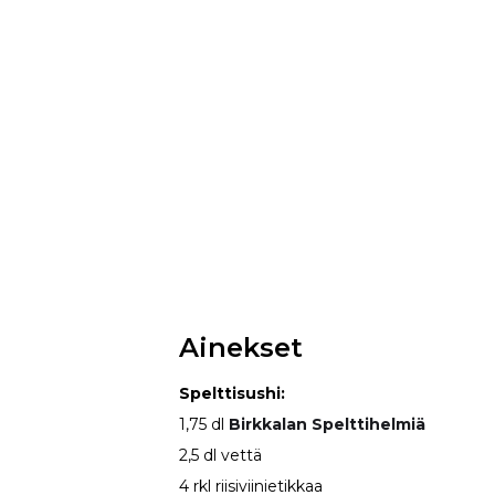
Ainekset
Spelttisushi:
1,75 dl
Birkkalan Spelttihelmiä
2,5 dl vettä
4 rkl riisiviinietikkaa