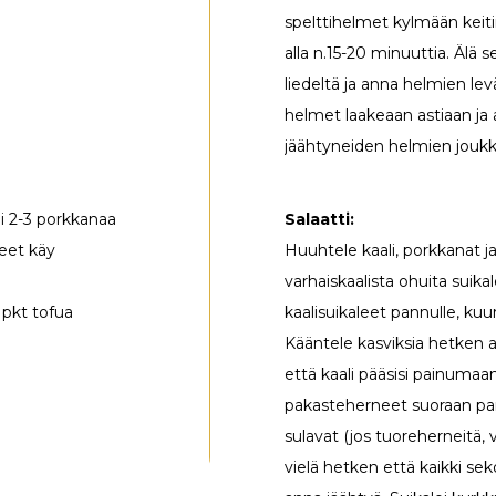
spelttihelmet kylmään keitin
alla n.15-20 minuuttia. Älä 
liedeltä ja anna helmien le
helmet laakeaan astiaan ja a
jäähtyneiden helmien jouk
i 2-3 porkkanaa
Salaatti:
reet käy
Huuhtele kaali, porkkanat ja
varhaiskaalista ohuita suika
1 pkt tofua
kaalisuikaleet pannulle, kuu
Kääntele kasviksia hetken a
että kaali pääsisi painum
pakasteherneet suoraan pan
sulavat (jos tuoreherneitä,
vielä hetken että kaikki sek