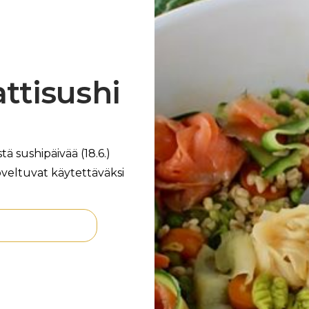
ttisushi
tä sushipäivää (18.6.)
oveltuvat käytettäväksi