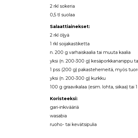
2 rkl sokeria
0,5 tl suolaa
Salaattiainekset:
2 rkl öljyä
1 rkl soijakastiketta
n. 200 g varhaiskaalia tai muuta kaalia
yksi (n. 200-300 g) kesäporkkananippu ta
1 pss (200 g) pakasteherneitä, myös tuo
yksi (n. 200-300 g) kurkku
100 g graavikalaa (esim. lohta, siikaa) tai 
Koristeeksi:
gari-inkivääriä
wasabia
ruoho- tai kevätsipulia