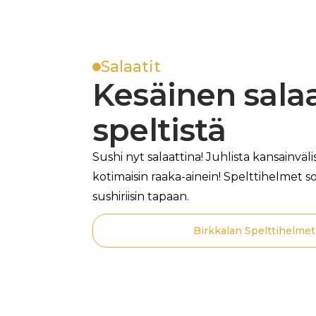
Salaatit
Kesäinen salaa
speltistä
Sushi nyt salaattina! Juhlista kansainvälis
kotimaisin raaka-ainein! Spelttihelmet s
sushiriisin tapaan.
Birkkalan Spelttihelmet