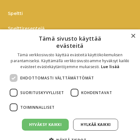
Speltti
Spelttireseptejä
×
Tämä sivusto käyttää
TIEDOTE
evästeitä
Tämä verkkosivusto käyttää evästeitä käyttökokemuksen
Verkkokauppaan
parantamiseksi. Käyttämällä verkkosivustoamme hyväksyt kaikki
evästeet evästekäytäntöjemme mukaisesti.
Lue lisää
B2B
EHDOTTOMASTI VÄLTTÄMÄTTÖMÄT
Oiva-raportti
SUORITUSKYVYLLISET
KOHDENTAVAT
TOIMINNALLISET
HYVÄKSY KAIKKI
HYLKÄÄ KAIKKI
Evästeasetukset
Tietosuojaseloste