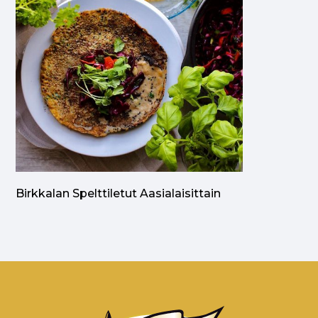
Birkkalan Spelttiletut Aasialaisittain