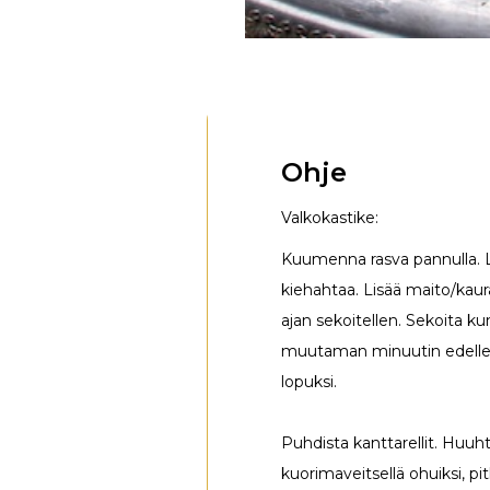
Ohje
Valkokastike:
Kuumenna rasva pannulla. L
kiehahtaa. Lisää maito/kau
ajan sekoitellen. Sekoita k
muutaman minuutin edelle
lopuksi.
Puhdista kanttarellit. Huuht
kuorimaveitsellä ohuiksi, pitk