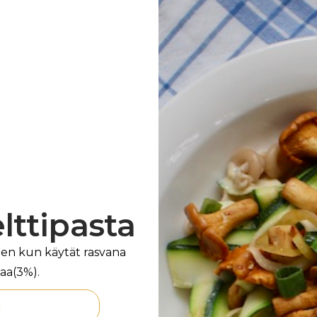
elttipasta
en kun käytät rasvana
aa(3%).
i