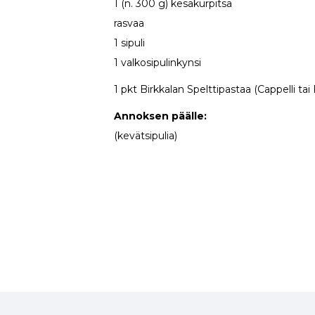
1 (n. 300 g) kesäkurpitsa
rasvaa
1 sipuli
1 valkosipulinkynsi
1 pkt Birkkalan Spelttipastaa (Cappelli tai F
Annoksen päälle:
(kevätsipulia)