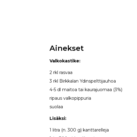
Ainekset
Valkokastike:
2 rkl rasvaa
3 rkl Birkkalan Ydinspelttijauhoa
4-5 dl maitoa tai kaurajuomaa (3%)
ripaus valkopippuria
suolaa
Lisäksi:
1 litra (n. 300 g) kanttarelleja