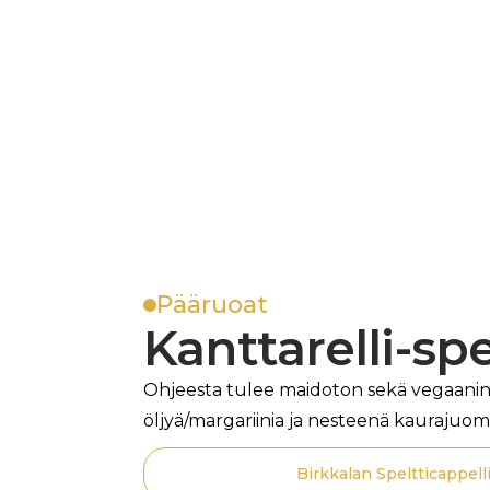
Pääruoat
Kanttarelli-sp
Ohjeesta tulee maidoton sekä vegaanin
öljyä/margariinia ja nesteenä kaurajuom
Birkkalan Speltticappell