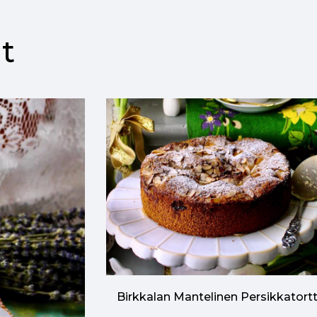
t
Birkkalan Mantelinen Persikkatort