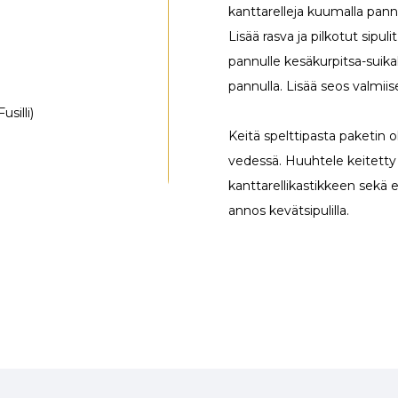
kanttarelleja kuumalla pannu
Lisää rasva ja pilkotut sipul
pannulle kesäkurpitsa-suik
pannulla. Lisää seos valmii
usilli)
Keitä spelttipasta paketin 
vedessä. Huuhtele keitetty pa
kanttarellikastikkeen sekä e
annos kevätsipulilla.