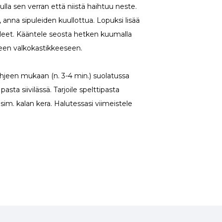
lla sen verran että niistä haihtuu neste.
it, anna sipuleiden kuullottua. Lopuksi lisää
aleet. Kääntele seosta hetken kuumalla
seen valkokastikkeeseen.
ohjeen mukaan (n. 3-4 min.) suolatussa
sta siivilässä. Tarjoile spelttipasta
sim. kalan kera. Halutessasi viimeistele