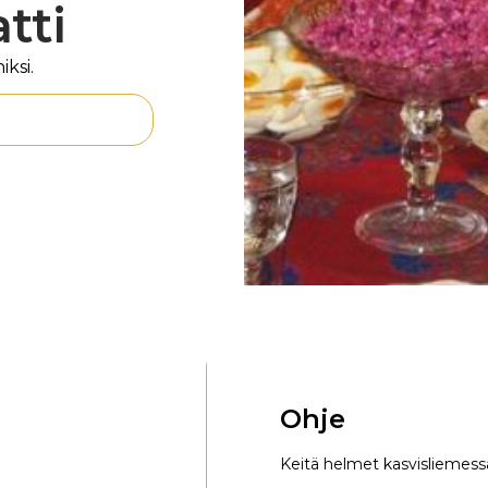
tti
iksi.
Ohje
Keitä helmet kasvisliemessä.