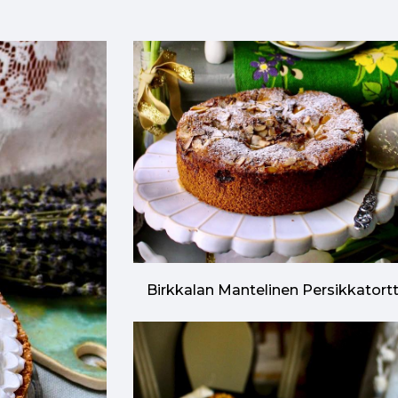
Birkkalan Mantelinen Persikkatort