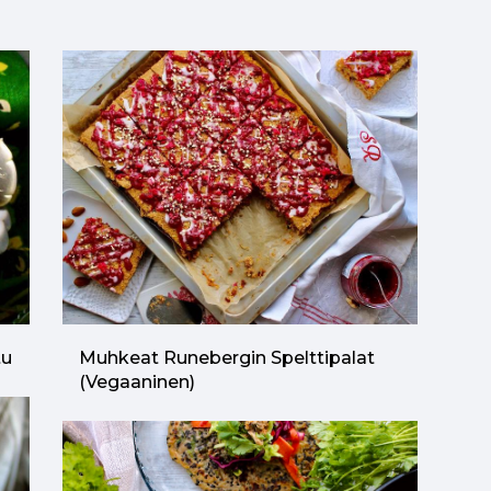
tu
Muhkeat Runebergin Spelttipalat
(vegaaninen)