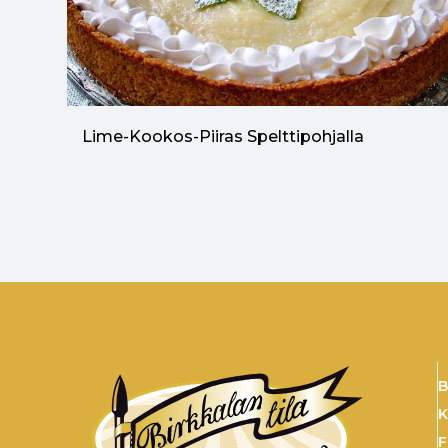
Lime-Kookos-Piiras Spelttipohjalla
B
K
F