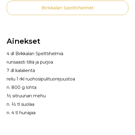
Birkkalan Spelttihelmet
Ainekset
4 dl Birkkalan Spelttihelmiä
runsaasti tilliä ja purjoa
7 dl kalalientä
reilu 1 rkl ruohosipulituorejuustoa
n. 800 g lohta
½ sitruunan mehu
n. ½ tl suolaa
n. 4 tl hunajaa