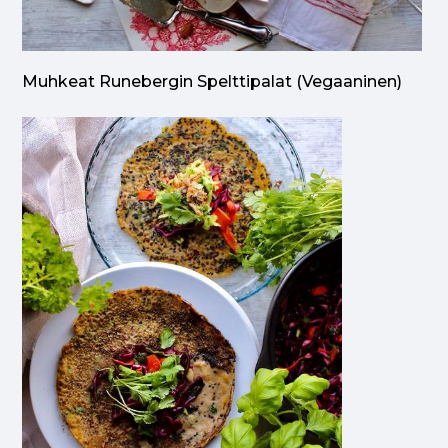
Muhkeat Runebergin Spelttipalat (vegaaninen)