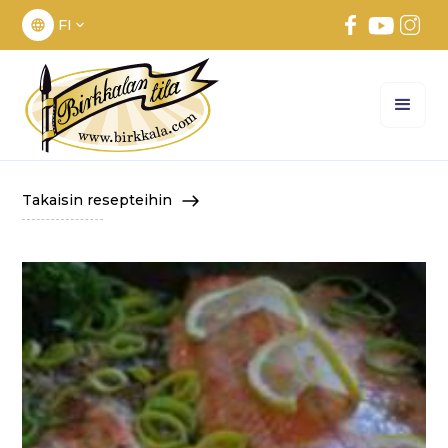
FI
Takaisin resepteihin