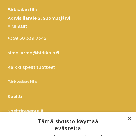
Birkkalan tila
Korvisillantie 2, Suomusjärvi
FINLAND
+358 50 339 7342
simo.larmo@birkkala.fi
Kaikki spelttituotteet
Birkkalan tila
Speltti
Spelttireseptejä
×
Tämä sivusto käyttää
TIEDOTE
evästeitä