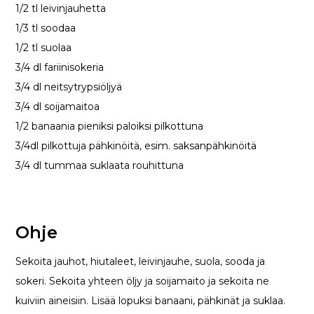
1/2 tl leivinjauhetta
1/3 tl soodaa
1/2 tl suolaa
3/4 dl fariinisokeria
3/4 dl neitsytrypsiöljyä
3/4 dl soijamaitoa
1/2 banaania pieniksi paloiksi pilkottuna
3/4dl pilkottuja pähkinöitä, esim. saksanpähkinöitä
3/4 dl tummaa suklaata rouhittuna
Ohje
Sekoita jauhot, hiutaleet, leivinjauhe, suola, sooda ja
sokeri. Sekoita yhteen öljy ja soijamaito ja sekoita ne
kuiviin aineisiin. Lisää lopuksi banaani, pähkinät ja suklaa.