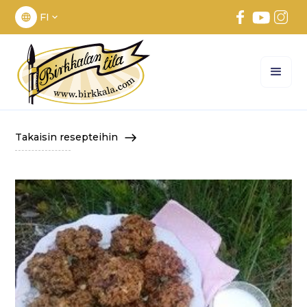
FI
Takaisin resepteihin