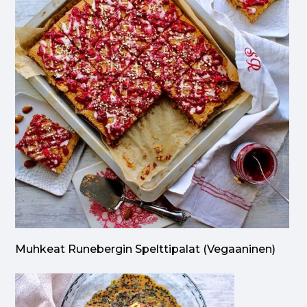
Muhkeat Runebergin Spelttipalat (vegaaninen)