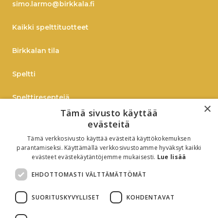
simo.larmo@birkkala.fi
Kaikki spelttituotteet
Birkkalan tila
Speltti
Spelttireseptejä
×
Tämä sivusto käyttää
TIEDOTE
evästeitä
Tämä verkkosivusto käyttää evästeitä käyttökokemuksen
Verkkokauppaan
parantamiseksi. Käyttämällä verkkosivustoamme hyväksyt kaikki
evästeet evästekäytäntöjemme mukaisesti.
Lue lisää
B2B
EHDOTTOMASTI VÄLTTÄMÄTTÖMÄT
Oiva-raportti
SUORITUSKYVYLLISET
KOHDENTAVAT