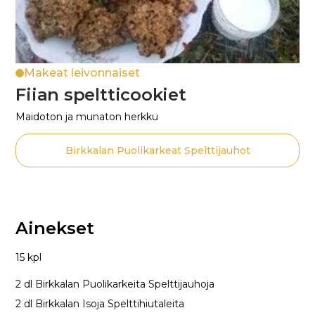
Makeat leivonnaiset
Fiian speltticookiet
Maidoton ja munaton herkku
Birkkalan Puolikarkeat Spelttijauhot
Ainekset
15 kpl
2 dl Birkkalan Puolikarkeita Spelttijauhoja
2 dl Birkkalan Isoja Spelttihiutaleita