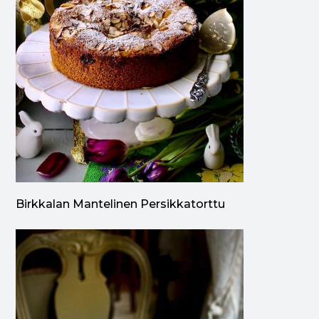
Birkkalan Mantelinen Persikkatorttu