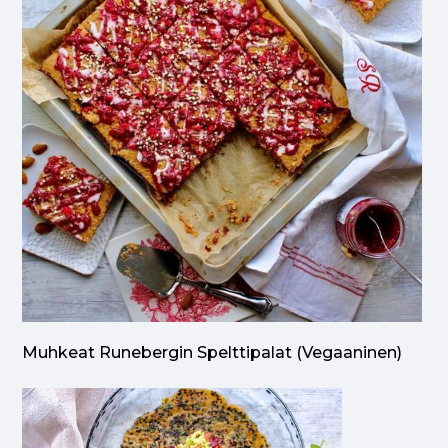
Muhkeat Runebergin Spelttipalat (vegaaninen)