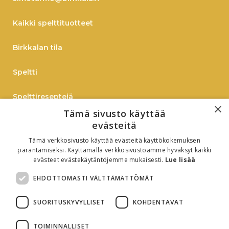
Kaikki spelttituotteet
Birkkalan tila
Speltti
Spelttireseptejä
×
Tämä sivusto käyttää
TIEDOTE
evästeitä
Tämä verkkosivusto käyttää evästeitä käyttökokemuksen
Verkkokauppaan
parantamiseksi. Käyttämällä verkkosivustoamme hyväksyt kaikki
evästeet evästekäytäntöjemme mukaisesti.
Lue lisää
B2B
EHDOTTOMASTI VÄLTTÄMÄTTÖMÄT
Oiva-raportti
SUORITUSKYVYLLISET
KOHDENTAVAT
TOIMINNALLISET