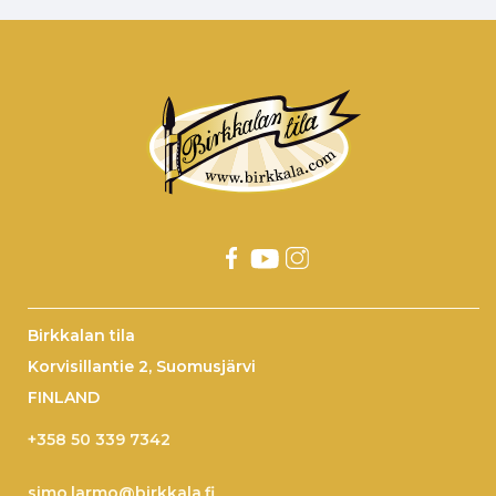
Birkkalan tila
Korvisillantie 2, Suomusjärvi
FINLAND
+358 50 339 7342
simo.larmo@birkkala.fi