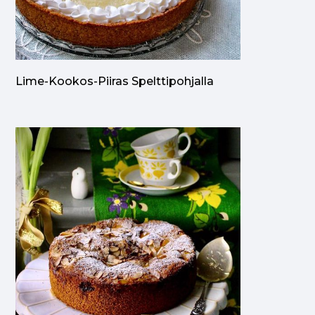
Lime-Kookos-Piiras Spelttipohjalla