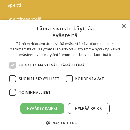
Speltti
Spelttireseptejä
×
Tämä sivusto käyttää
TIEDOTE
evästeitä
Tämä verkkosivusto käyttää evästeitä käyttökokemuksen
Verkkokauppaan
parantamiseksi. Käyttämällä verkkosivustoamme hyväksyt kaikki
evästeet evästekäytäntöjemme mukaisesti.
Lue lisää
B2B
EHDOTTOMASTI VÄLTTÄMÄTTÖMÄT
Oiva-raportti
SUORITUSKYVYLLISET
KOHDENTAVAT
TOIMINNALLISET
HYVÄKSY KAIKKI
HYLKÄÄ KAIKKI
Evästeasetukset
Tietosuojaseloste
NÄYTÄ TIEDOT
© All rights reserved. 2026 Birkkalan tila. Sivusto:
Virna Markkinointi