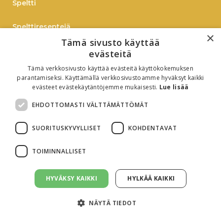
Speltti
Spelttireseptejä
×
Tämä sivusto käyttää
TIEDOTE
evästeitä
Tämä verkkosivusto käyttää evästeitä käyttökokemuksen
Verkkokauppaan
parantamiseksi. Käyttämällä verkkosivustoamme hyväksyt kaikki
evästeet evästekäytäntöjemme mukaisesti.
Lue lisää
B2B
EHDOTTOMASTI VÄLTTÄMÄTTÖMÄT
Oiva-raportti
SUORITUSKYVYLLISET
KOHDENTAVAT
TOIMINNALLISET
HYVÄKSY KAIKKI
HYLKÄÄ KAIKKI
Evästeasetukset
Tietosuojaseloste
NÄYTÄ TIEDOT
© All rights reserved. 2026 Birkkalan tila. Sivusto:
Virna Markkinointi