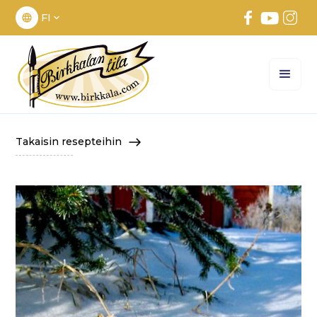
FI
Takaisin resepteihin