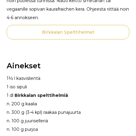
noin puolessa tunnissa. Nauti keitto smetanan tai
vegaanille sopivan kaurafraichen kera. Ohjeesta riittää noin
4-6 annokseen.
Birkkalan Spelttihelmet
Ainekset
1½ l kasvislientä
1 iso sipuli
1 dl
Birkkalan spelttihelmiä
n. 200 g kaalia
n. 300 g (3-4 kpl) raakaa punajuurta
n. 100 g juuriselleriä
n. 100 g purjoa