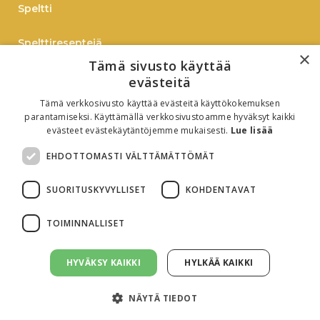
Speltti
Spelttireseptejä
×
Tämä sivusto käyttää
TIEDOTE
evästeitä
Tämä verkkosivusto käyttää evästeitä käyttökokemuksen
Verkkokauppaan
parantamiseksi. Käyttämällä verkkosivustoamme hyväksyt kaikki
evästeet evästekäytäntöjemme mukaisesti.
Lue lisää
B2B
EHDOTTOMASTI VÄLTTÄMÄTTÖMÄT
Oiva-raportti
SUORITUSKYVYLLISET
KOHDENTAVAT
TOIMINNALLISET
HYVÄKSY KAIKKI
HYLKÄÄ KAIKKI
Evästeasetukset
Tietosuojaseloste
NÄYTÄ TIEDOT
© All rights reserved. 2026 Birkkalan tila. Sivusto:
Virna Markkinointi