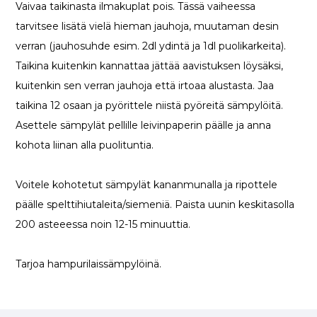
Vaivaa taikinasta ilmakuplat pois. Tässä vaiheessa
tarvitsee lisätä vielä hieman jauhoja, muutaman desin
verran (jauhosuhde esim. 2dl ydintä ja 1dl puolikarkeita).
Taikina kuitenkin kannattaa jättää aavistuksen löysäksi,
kuitenkin sen verran jauhoja että irtoaa alustasta. Jaa
taikina 12 osaan ja pyörittele niistä pyöreitä sämpylöitä.
Asettele sämpylät pellille leivinpaperin päälle ja anna
kohota liinan alla puolituntia.
Voitele kohotetut sämpylät kananmunalla ja ripottele
päälle spelttihiutaleita/siemeniä. Paista uunin keskitasolla
200 asteeessa noin 12-15 minuuttia.
Tarjoa hampurilaissämpylöinä.