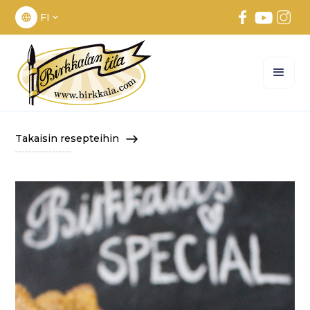
FI
Takaisin resepteihin