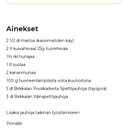
Ainekset
2 1/2 dl maitoa (kasvimaitokin käy)
2 tl kuivahiivaa/ 25g tuorehiivaa
1½ rkl hunajaa
1 tl suolaa
2 kananmunaa
100 g huoneenlämpöistä voita kuutioituna
5 dl Birkkalan Puolikarkeita Spelttijauhoja (täysjyvä)
3 dl Birkkalan Ydinspelttijauhoja
Lisäksi jauhoja taikinan työstämiseen
Pinnalle: