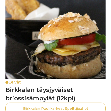
Leivät
Birkkalan täysjyväiset
briossisämpylät (12kpl)
Birkkalan Puolikarkeat Spelttijauhot