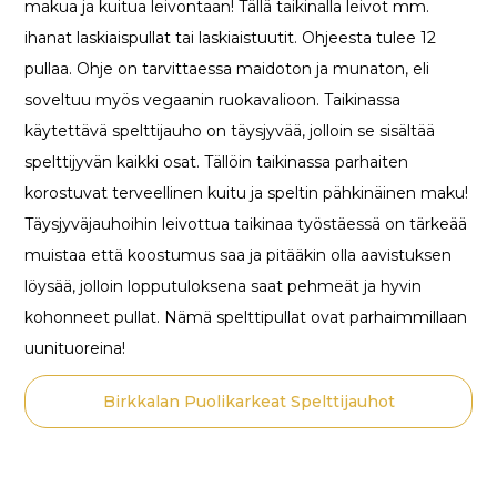
makua ja kuitua leivontaan! Tällä taikinalla leivot mm.
ihanat laskiaispullat tai laskiaistuutit. Ohjeesta tulee 12
pullaa. Ohje on tarvittaessa maidoton ja munaton, eli
soveltuu myös vegaanin ruokavalioon. Taikinassa
käytettävä spelttijauho on täysjyvää, jolloin se sisältää
spelttijyvän kaikki osat. Tällöin taikinassa parhaiten
korostuvat terveellinen kuitu ja speltin pähkinäinen maku!
Täysjyväjauhoihin leivottua taikinaa työstäessä on tärkeää
muistaa että koostumus saa ja pitääkin olla aavistuksen
löysää, jolloin lopputuloksena saat pehmeät ja hyvin
kohonneet pullat. Nämä spelttipullat ovat parhaimmillaan
uunituoreina!
Birkkalan Puolikarkeat Spelttijauhot