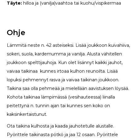
Täyte:
hilloa ja (vanilja)vaahtoa tai kuohu/vispikermaa
Ohje
Lämmitä neste n. 42 asteiseksi. Lisää joukkoon kuivahiiva,
sokeri, suola, kardemumma ja vanilja. Alusta vähitellen
joukkoon spelttijauhoja. Kun olet lisännyt kaikki jauhot,
vaivaa taikinaa kunnes irtoaa kulhon reunoilta. Lisää
lopuksi pehmennyt rasva ja vaivaa taikinan joukkoon.
Taikina saa olla pehmeää ja mielellään aavistuksen löysää.
Kohota taikinaa lämpimässä (vesihauteessa) liinalla
peitettynä n. tunnin ajan tai kunnes sen koko on
kaksinkertaistunut.
Ota taikina kulhosta ja kaada jauhotetulle alustalle.
Pyörittele taikinasta pötkö ja jaa 12 osaan. Pyörittele