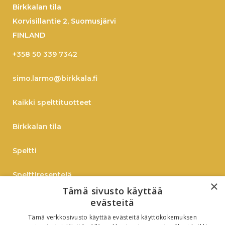
Birkkalan tila
Korvisillantie 2, Suomusjärvi
FINLAND
+358 50 339 7342
simo.larmo@birkkala.fi
Kaikki spelttituotteet
Birkkalan tila
Speltti
Spelttireseptejä
×
Tämä sivusto käyttää
TIEDOTE
evästeitä
Tämä verkkosivusto käyttää evästeitä käyttökokemuksen
Verkkokauppaan