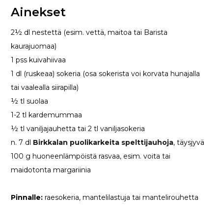
Ainekset
2½ dl nestettä (esim. vettä, maitoa tai Barista
kaurajuomaa)
1
pss kuivahiivaa
1 dl (ruskeaa) sokeria (osa sokerista voi korvata hunajalla
tai vaalealla siirapilla)
½ tl suolaa
1-2 tl kardemummaa
½ tl vaniljajauhetta tai 2 tl vaniljasokeria
n. 7 dl
Birkkalan puolikarkeita spelttijauhoja
, täysjyvä
100 g huoneenlämpöistä rasvaa, esim. voita tai
maidotonta margariinia
Pinnalle:
raesokeria, mantelilastuja tai mantelirouhetta