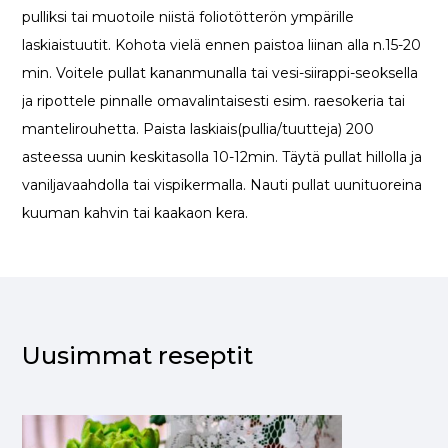
pulliksi tai muotoile niistä foliotötterön ympärille
laskiaistuutit. Kohota vielä ennen paistoa liinan alla n.15-20
min. Voitele pullat kananmunalla tai vesi-siirappi-seoksella
ja ripottele pinnalle omavalintaisesti esim. raesokeria tai
mantelirouhetta. Paista laskiais(pullia/tuutteja) 200
asteessa uunin keskitasolla 10-12min. Täytä pullat hillolla ja
vaniljavaahdolla tai vispikermalla. Nauti pullat uunituoreina
kuuman kahvin tai kaakaon kera.
Uusimmat reseptit