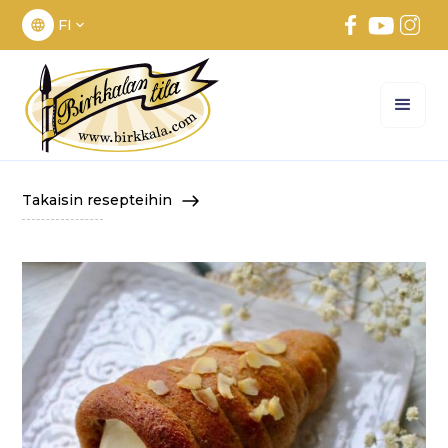
FI
Takaisin resepteihin