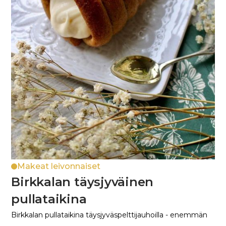
Makeat leivonnaiset
Birkkalan täysjyväinen
pullataikina
Birkkalan pullataikina täysjyväspelttijauhoilla - enemmän