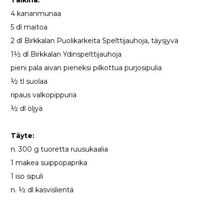
Taikina:
4 kananmunaa
5 dl maitoa
2 dl Birkkalan Puolikarkeita Spelttijauhoja, täysjyvä
1½ dl Birkkalan Ydinspelttijauhoja
pieni pala aivan pieneksi pilkottua purjosipulia
½ tl suolaa
ripaus valkopippuria
½ dl öljyä
Täyte:
n. 300 g tuoretta ruusukaalia
1 makea suippopaprika
1 iso sipuli
n. ½ dl kasvislientä