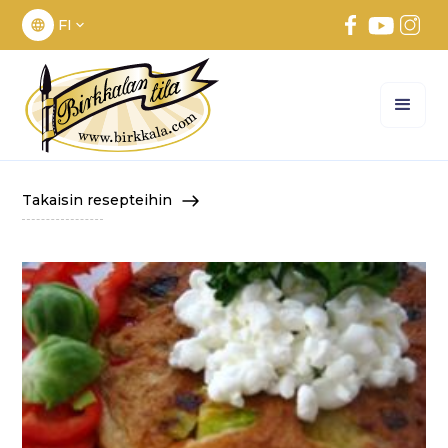
FI
Takaisin resepteihin