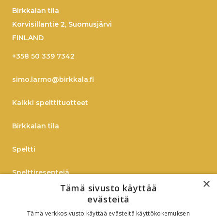
Birkkalan tila
Korvisillantie 2, Suomusjärvi
FINLAND
+358 50 339 7342
simo.larmo@birkkala.fi
Kaikki spelttituotteet
Birkkalan tila
Speltti
Spelttireseptejä
×
Tämä sivusto käyttää
TIEDOTE
evästeitä
Tämä verkkosivusto käyttää evästeitä käyttökokemuksen