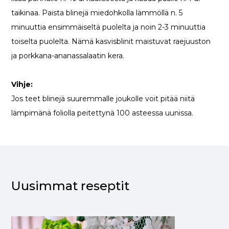
taikinaa. Paista blinejä miedohkolla lämmöllä n. 5
minuuttia ensimmäiseltä puolelta ja noin 2-3 minuuttia
toiselta puolelta. Nämä kasvisblinit maistuvat raejuuston
ja porkkana-ananassalaatin kera.
Vihje:
Jos teet blinejä suuremmalle joukolle voit pitää niitä
lämpimänä foliolla peitettynä 100 asteessa uunissa.
Uusimmat reseptit