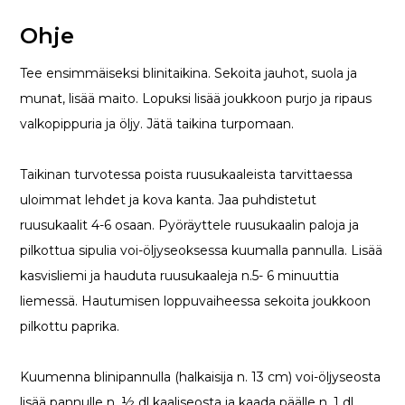
Ohje
Tee ensimmäiseksi blinitaikina. Sekoita jauhot, suola ja
munat, lisää maito. Lopuksi lisää joukkoon purjo ja ripaus
valkopippuria ja öljy. Jätä taikina turpomaan.
Taikinan turvotessa poista ruusukaaleista tarvittaessa
uloimmat lehdet ja kova kanta. Jaa puhdistetut
ruusukaalit 4-6 osaan. Pyöräyttele ruusukaalin paloja ja
pilkottua sipulia voi-öljyseoksessa kuumalla pannulla. Lisää
kasvisliemi ja hauduta ruusukaaleja n.5- 6 minuuttia
liemessä. Hautumisen loppuvaiheessa sekoita joukkoon
pilkottu paprika.
Kuumenna blinipannulla (halkaisija n. 13 cm) voi-öljyseosta
lisää pannulle n. ½ dl kaaliseosta ja kaada päälle n. 1 dl