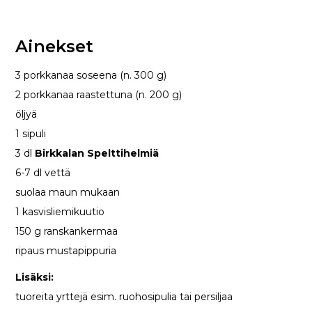
Ainekset
3 porkkanaa soseena (n. 300 g)
2 porkkanaa raastettuna (n. 200 g)
öljyä
1 sipuli
3 dl
Birkkalan Spelttihelmiä
6-7 dl vettä
suolaa maun mukaan
1 kasvisliemikuutio
150 g ranskankermaa
ripaus mustapippuria
Lisäksi:
tuoreita yrttejä esim. ruohosipulia tai persiljaa