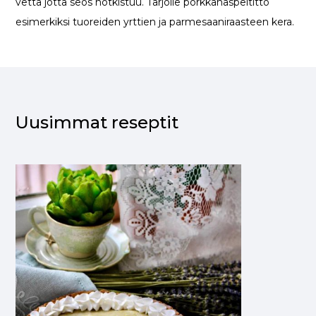
vettä jotta seos notkistuu. Tarjoile porkkanaspeltitto
esimerkiksi tuoreiden yrttien ja parmesaaniraasteen kera.
Uusimmat reseptit