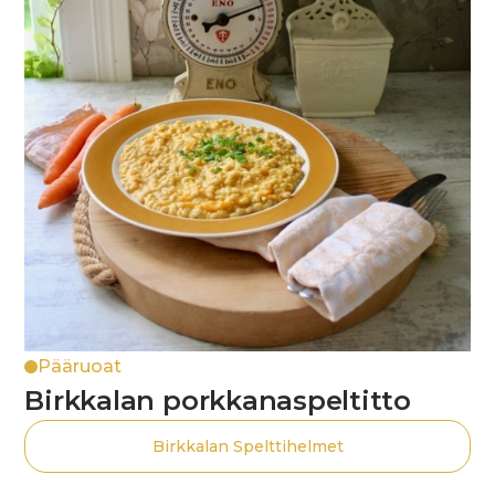
Pääruoat
Birkkalan porkkanaspeltitto
Birkkalan Spelttihelmet