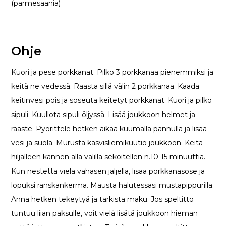
(parmesaania)
Ohje
Kuori ja pese porkkanat. Pilko 3 porkkanaa pienemmiksi ja
keitä ne vedessä. Raasta sillä välin 2 porkkanaa. Kaada
keitinvesi pois ja soseuta keitetyt porkkanat. Kuori ja pilko
sipuli. Kuullota sipuli öljyssä. Lisää joukkoon helmet ja
raaste. Pyörittele hetken aikaa kuumalla pannulla ja lisää
vesi ja suola. Murusta kasvisliemikuutio joukkoon. Keitä
hiljalleen kannen alla välillä sekoitellen n.10-15 minuuttia.
Kun nestettä vielä vähäsen jäljellä, lisää porkkanasose ja
lopuksi ranskankerma. Mausta halutessasi mustapippurilla.
Anna hetken tekeytyä ja tarkista maku. Jos speltitto
tuntuu liian paksulle, voit vielä lisätä joukkoon hieman