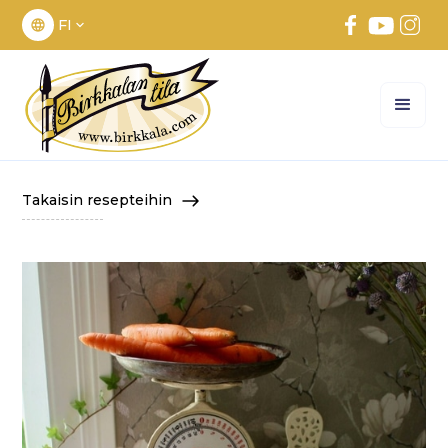
FI
Takaisin resepteihin