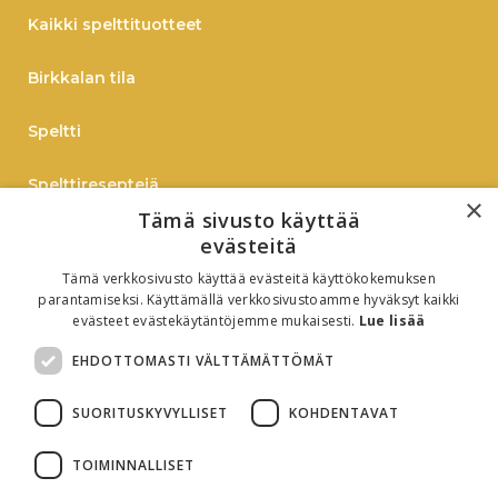
Kaikki spelttituotteet
Birkkalan tila
Speltti
Spelttireseptejä
×
Tämä sivusto käyttää
TIEDOTE
evästeitä
Tämä verkkosivusto käyttää evästeitä käyttökokemuksen
Verkkokauppaan
parantamiseksi. Käyttämällä verkkosivustoamme hyväksyt kaikki
evästeet evästekäytäntöjemme mukaisesti.
Lue lisää
B2B
EHDOTTOMASTI VÄLTTÄMÄTTÖMÄT
Oiva-raportti
SUORITUSKYVYLLISET
KOHDENTAVAT
TOIMINNALLISET