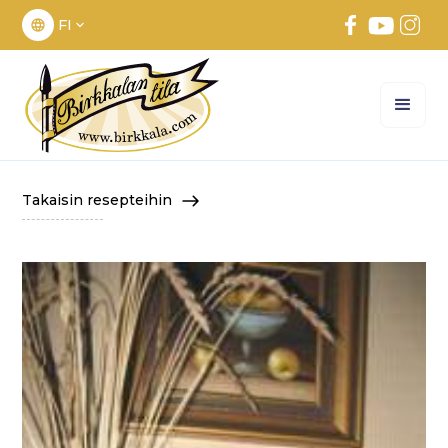
FI
Takaisin resepteihin