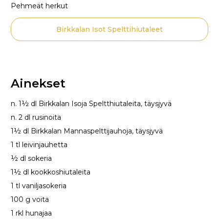
Pehmeät herkut
Birkkalan Isot Spelttihiutaleet
Ainekset
n. 1½ dl Birkkalan Isoja Speltthiutaleita, täysjyvä
n. 2 dl rusinoita
1½ dl Birkkalan Mannaspelttijauhoja, täysjyvä
1 tl leivinjauhetta
½ dl sokeria
1½ dl kookkoshiutaleita
1 tl vaniljasokeria
100 g voita
1 rkl hunajaa