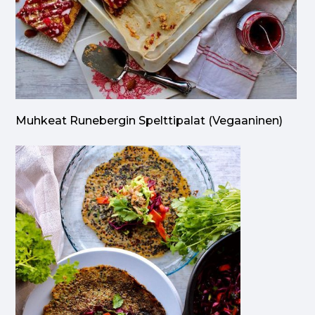
Muhkeat Runebergin Spelttipalat (vegaaninen)