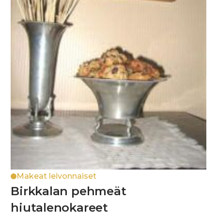
Makeat leivonnaiset
Birkkalan pehmeät
hiutalenokareet