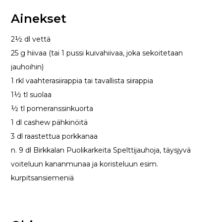
Ainekset
2½ dl vettä
25 g hiivaa (tai 1 pussi kuivahiivaa, joka sekoitetaan
jauhoihin)
1 rkl vaahterasiirappia tai tavallista siirappia
1½ tl suolaa
½ tl pomeranssinkuorta
1 dl cashew pähkinöitä
3 dl raastettua porkkanaa
n. 9 dl Birkkalan Puolikarkeita Spelttijauhoja, täysjyvä
voiteluun kananmunaa ja koristeluun esim.
kurpitsansiemeniä