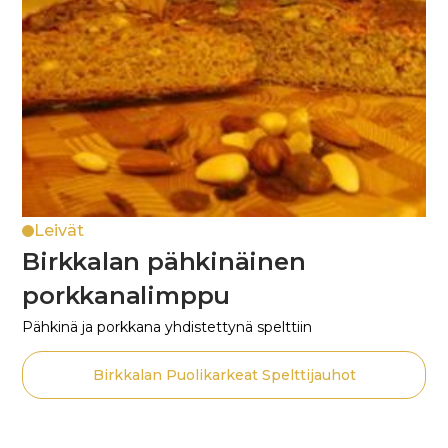
Leivät
Birkkalan pähkinäinen
porkkanalimppu
Pähkinä ja porkkana yhdistettynä spelttiin
Birkkalan Puolikarkeat Spelttijauhot