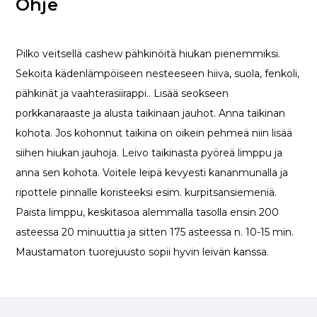
Ohje
Pilko veitsellä cashew pähkinöitä hiukan pienemmiksi.
Sekoita kädenlämpöiseen nesteeseen hiiva, suola, fenkoli,
pähkinät ja vaahterasiirappi.. Lisää seokseen
porkkanaraaste ja alusta taikinaan jauhot. Anna taikinan
kohota. Jos kohonnut taikina on oikein pehmeä niin lisää
siihen hiukan jauhoja. Leivo taikinasta pyöreä limppu ja
anna sen kohota. Voitele leipä kevyesti kananmunalla ja
ripottele pinnalle koristeeksi esim. kurpitsansiemeniä.
Paista limppu, keskitasoa alemmalla tasolla ensin 200
asteessa 20 minuuttia ja sitten 175 asteessa n. 10-15 min.
Maustamaton tuorejuusto sopii hyvin leivän kanssa.