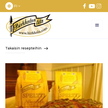
FI
Takaisin resepteihin