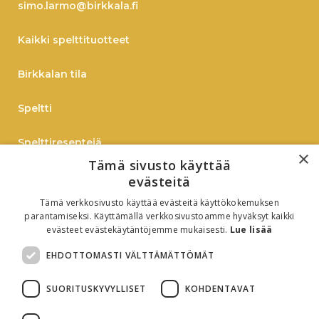
simo.larmo@birkkala.fi
Kaikki spelttituotteet
Birkkalan tila
Speltti
Spelttireseptejä
×
Tämä sivusto käyttää
TIEDOTE
evästeitä
Tämä verkkosivusto käyttää evästeitä käyttökokemuksen
Verkkokauppaan
parantamiseksi. Käyttämällä verkkosivustoamme hyväksyt kaikki
evästeet evästekäytäntöjemme mukaisesti.
Lue lisää
B2B
EHDOTTOMASTI VÄLTTÄMÄTTÖMÄT
Oiva-raportti
SUORITUSKYVYLLISET
KOHDENTAVAT