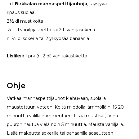
1 dl
Birkkalan mannaspelttijauhoja
, täysjyvä
ripaus suolaa
2½ dl mustikoita
½-1 tl vaniljajauhetta tai 2 tl vaniljasokeria
n. ½ dl sokeria tai 2 ylikypsää banaania
Lisäksi:
1 prk (n. 2 dl) vaniljakastiketta
Ohje
Vatkaa mannaspelttijauhot kiehuvaan, suolalla
maustettuun veteen. Keitä miedolla lämmöllä n. 15-20
minuuttia välillä hämmentäen. Lisää mustikat, anna
puuron hautua vielä noin 5 minuuttia. Mausta vaniljalla.
Lisää makeutta sokerilla tai banaanilla soseuttaen