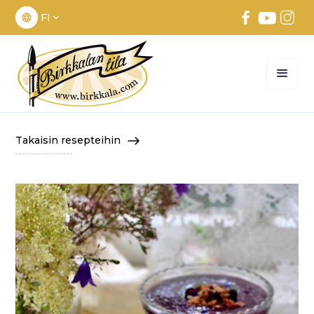
FI
Takaisin resepteihin