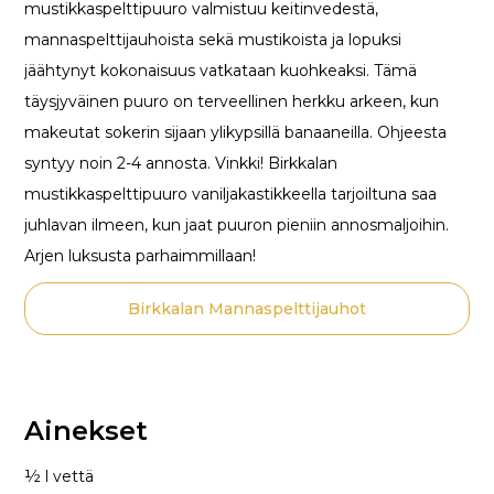
mustikkaspelttipuuro valmistuu keitinvedestä,
mannaspelttijauhoista sekä mustikoista ja lopuksi
jäähtynyt kokonaisuus vatkataan kuohkeaksi. Tämä
täysjyväinen puuro on terveellinen herkku arkeen, kun
makeutat sokerin sijaan ylikypsillä banaaneilla. Ohjeesta
syntyy noin 2-4 annosta. Vinkki! Birkkalan
mustikkaspelttipuuro vaniljakastikkeella tarjoiltuna saa
juhlavan ilmeen, kun jaat puuron pieniin annosmaljoihin.
Arjen luksusta parhaimmillaan!
Birkkalan Mannaspelttijauhot
Ainekset
½ l vettä