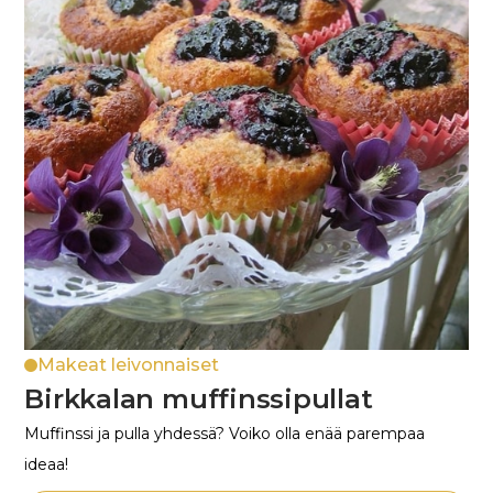
Makeat leivonnaiset
Birkkalan muffinssipullat
Muffinssi ja pulla yhdessä? Voiko olla enää parempaa
ideaa!