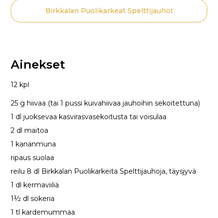
Birkkalan Puolikarkeat Spelttijauhot
Ainekset
12 kpl
25 g hiivaa (tai 1 pussi kuivahiivaa jauhoihin sekoitettuna)
1 dl juoksevaa kasvirasvasekoitusta tai voisulaa
2 dl maitoa
1 kananmuna
ripaus suolaa
reilu 8 dl Birkkalan Puolikarkeita Spelttijauhoja, täysjyvä
1 dl kermaviiliä
1½ dl sokeria
1 tl kardemummaa