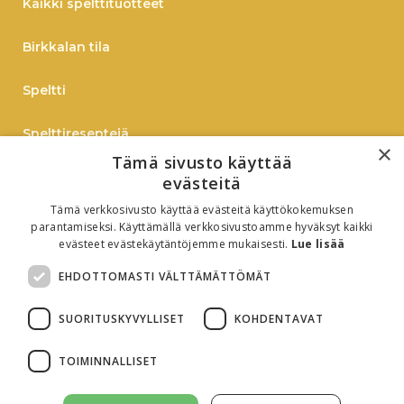
Kaikki spelttituotteet
Birkkalan tila
Speltti
Spelttireseptejä
×
Tämä sivusto käyttää
TIEDOTE
evästeitä
Tämä verkkosivusto käyttää evästeitä käyttökokemuksen
Verkkokauppaan
parantamiseksi. Käyttämällä verkkosivustoamme hyväksyt kaikki
evästeet evästekäytäntöjemme mukaisesti.
Lue lisää
B2B
EHDOTTOMASTI VÄLTTÄMÄTTÖMÄT
Oiva-raportti
SUORITUSKYVYLLISET
KOHDENTAVAT
TOIMINNALLISET