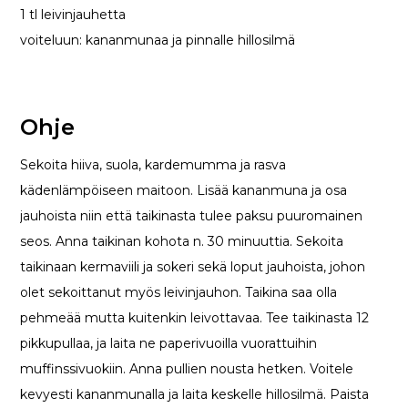
1 tl leivinjauhetta
voiteluun: kananmunaa ja pinnalle hillosilmä
Ohje
Sekoita hiiva, suola, kardemumma ja rasva
kädenlämpöiseen maitoon. Lisää kananmuna ja osa
jauhoista niin että taikinasta tulee paksu puuromainen
seos. Anna taikinan kohota n. 30 minuuttia. Sekoita
taikinaan kermaviili ja sokeri sekä loput jauhoista, johon
olet sekoittanut myös leivinjauhon. Taikina saa olla
pehmeää mutta kuitenkin leivottavaa. Tee taikinasta 12
pikkupullaa, ja laita ne paperivuoilla vuorattuihin
muffinssivuokiin. Anna pullien nousta hetken. Voitele
kevyesti kananmunalla ja laita keskelle hillosilmä. Paista