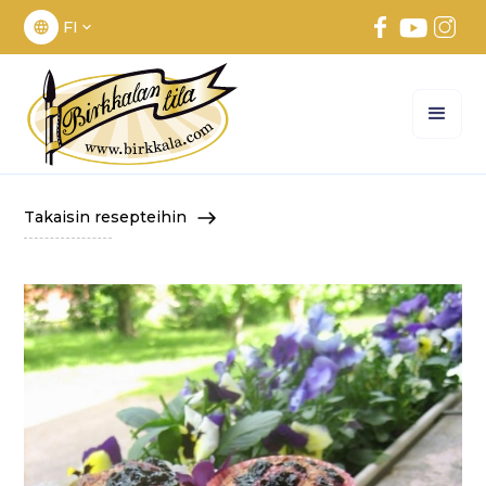
FI
Takaisin resepteihin