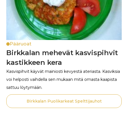
Pääruoat
Birkkalan mehevät kasvispihvit
kastikkeen kera
Kasvispihvit käyvät mainiosti kevyestä ateriasta. Kasviksia
voi helposti vaihdella sen mukaan mitä omasta kaapista
sattuu löytymään.
Birkkalan Puolikarkeat Spelttijauhot