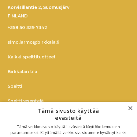
Korvisillantie 2, Suomusjärvi
FINLAND
+358 50 339 7342
simo.larmo@birkkala.fi
Kaikki spelttituotteet
Birkkalan tila
Speltti
Spelttireseptejä
×
Tämä sivusto käyttää
TIEDOTE
evästeitä
Tämä verkkosivusto käyttää evästeitä käyttökokemuksen
Verkkokauppaan
parantamiseksi. Käyttämällä verkkosivustoamme hyväksyt kaikki