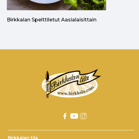
Birkkalan Spelttiletut Aasialaisittain
Birkkalan tila