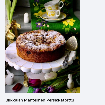
Birkkalan Mantelinen Persikkatorttu