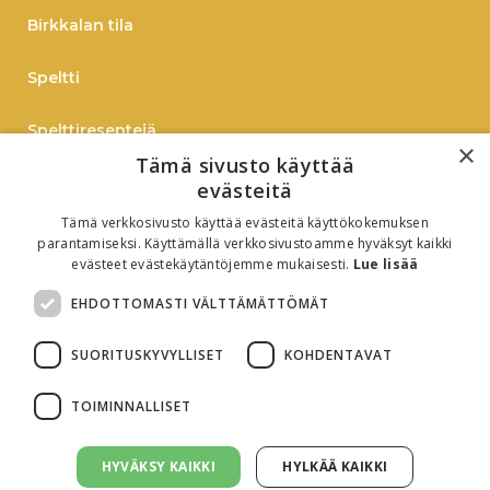
Birkkalan tila
Speltti
Spelttireseptejä
×
Tämä sivusto käyttää
TIEDOTE
evästeitä
Tämä verkkosivusto käyttää evästeitä käyttökokemuksen
Verkkokauppaan
parantamiseksi. Käyttämällä verkkosivustoamme hyväksyt kaikki
evästeet evästekäytäntöjemme mukaisesti.
Lue lisää
B2B
EHDOTTOMASTI VÄLTTÄMÄTTÖMÄT
Oiva-raportti
SUORITUSKYVYLLISET
KOHDENTAVAT
TOIMINNALLISET
HYVÄKSY KAIKKI
HYLKÄÄ KAIKKI