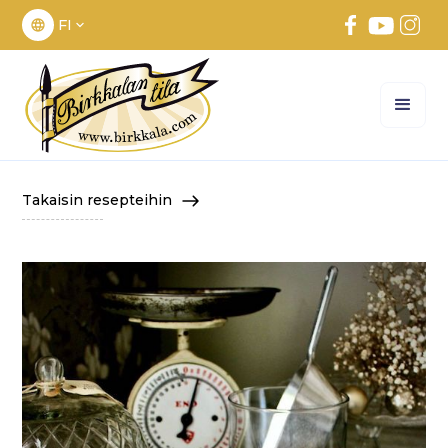
FI
Takaisin resepteihin