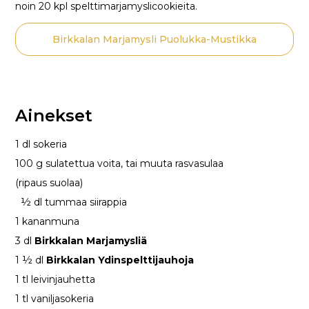
noin 20 kpl spelttimarjamyslicookieita.
Birkkalan Marjamysli Puolukka-Mustikka
Ainekset
1 dl sokeria
100 g sulatettua voita, tai muuta rasvasulaa
(ripaus suolaa)
½ dl tummaa siirappia
1 kananmuna
3 dl
Birkkalan Marjamysliä
1 ½ dl
Birkkalan Ydinspelttijauhoja
1 tl leivinjauhetta
1 tl vaniljasokeria