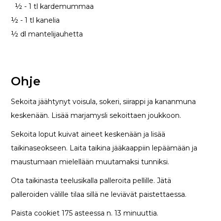
½ - 1 tl kardemummaa
½ - 1 tl kanelia
½ dl mantelijauhetta
Ohje
Sekoita jäähtynyt voisula, sokeri, siirappi ja kananmuna
keskenään. Lisää marjamysli sekoittaen joukkoon.
Sekoita loput kuivat aineet keskenään ja lisää
taikinaseokseen. Laita taikina jääkaappiin lepäämään ja
maustumaan mielellään muutamaksi tunniksi.
Ota taikinasta teelusikalla palleroita pellille. Jätä
palleroiden välille tilaa sillä ne leviävät paistettaessa.
Paista cookiet 175 asteessa n. 13 minuuttia.