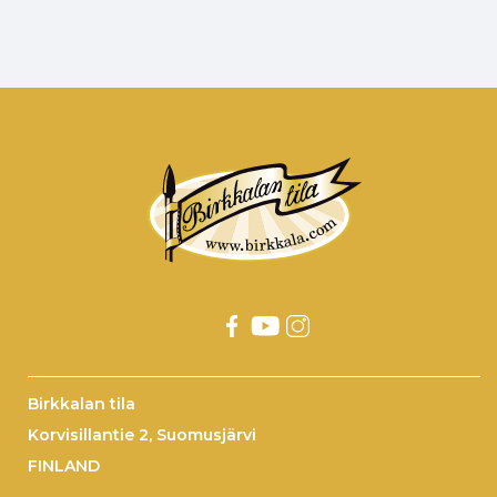
Birkkalan tila
Korvisillantie 2, Suomusjärvi
FINLAND