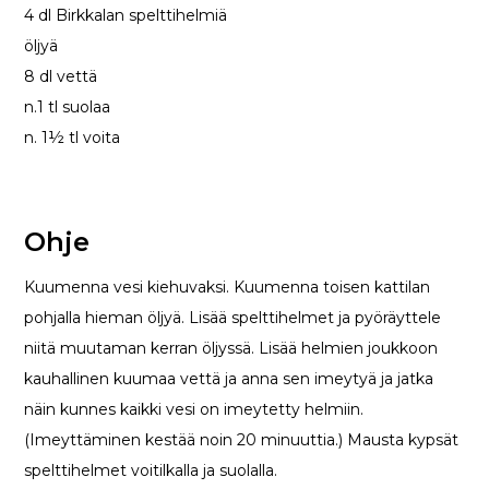
4 dl Birkkalan spelttihelmiä
öljyä
8 dl vettä
n.1 tl suolaa
n. 1½ tl voita
Ohje
Kuumenna vesi kiehuvaksi. Kuumenna toisen kattilan
pohjalla hieman öljyä. Lisää spelttihelmet ja pyöräyttele
niitä muutaman kerran öljyssä. Lisää helmien joukkoon
kauhallinen kuumaa vettä ja anna sen imeytyä ja jatka
näin kunnes kaikki vesi on imeytetty helmiin.
(Imeyttäminen kestää noin 20 minuuttia.) Mausta kypsät
spelttihelmet voitilkalla ja suolalla.