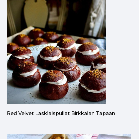
Red Velvet Laskiaispullat Birkkalan Tapaan