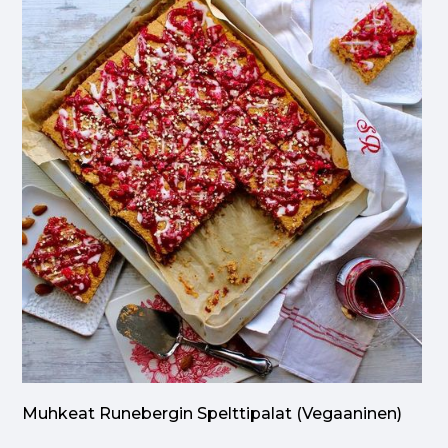
Muhkeat Runebergin Spelttipalat (vegaaninen)