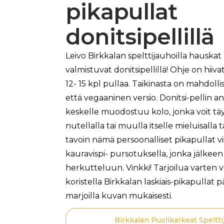
pikapullat
donitsipellillä
Leivo Birkkalan spelttijauhoilla hauskat 
valmistuvat donitsipellillä! Ohje on hiiva
12- 15 kpl pullaa. Taikinasta on mahdoll
että vegaaninen versio. Donitsi-pellin an
keskelle muodostuu kolo, jonka voit täytt
nutellalla tai muulla itselle mieluisalla 
tavoin nämä persoonalliset pikapullat vi
kauravispi- pursotuksella, jonka jälkeen
herkutteluun. Vinkki! Tarjoilua varten vo
koristella Birkkalan laskiais-pikapullat 
marjoilla kuvan mukaisesti.
Birkkalan Puolikarkeat Speltti