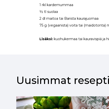
1 rkl kardemummaa
½ tl suolaa
2 dl maitoa tai Barista kaurajuomaa
75 g (vegaanista) voita tai (maidotonta) 
Lisäksi:
kuohukermaa tai kauravispiä ja hi
Uusimmat resepti