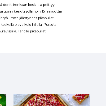
että donitsirenkaan keskiosa peittyy
sa uunin keskitasolla noin 15 minuuttia.
htyä. Irrota jäähtyneet pikapullat
n keskellä oleva kolo hillolla. Pursota
avispillä. Tarjoile pikapullat