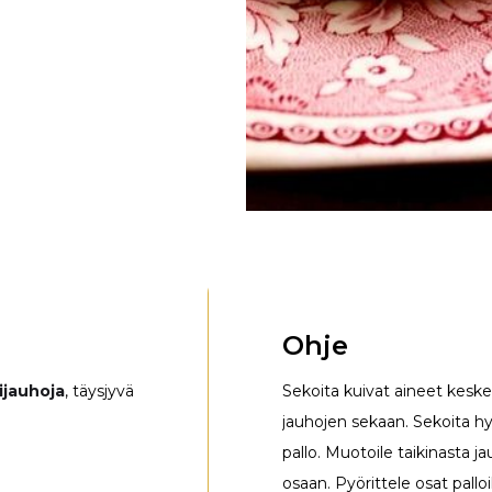
Ohje
ijauhoja
, täysjyvä
Sekoita kuivat aineet keske
jauhojen sekaan. Sekoita h
pallo. Muotoile taikinasta jau
osaan. Pyörittele osat palloi