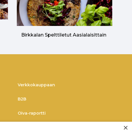
n
Birkkalan Spelttiletut Aasialaisittain
Verkkokauppaan
B2B
Oiva-raportti
×