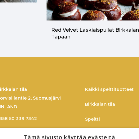
Red Velvet Laskiaispullat Birkkala
Tapaan
irkkalan tila
Kaikki spelttituotteet
orvisillantie 2, Suomusjärvi
Birkkalan tila
INLAND
358 50 339 7342
Speltti
imo.larmo@birkkala.fi
Spelttireseptejä
Tämä sivusto käyttää evästeitä