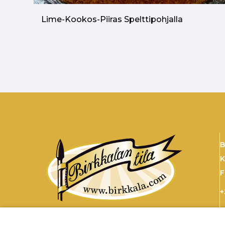
Lime-Kookos-Piiras Spelttipohjalla
B
K
F
+
s