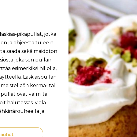
laskias-pikapullat, jotka
ton ja ohjeesta tulee n.
ista saada sekä maidoton
siosta jokaisen pullan
ää esimerkiksi hillolla,
täytteellä. Laskiaispullan
imeistellään kerma- tai
 pullat ovat valmiita
it halutessasi vielä
pähkinärouheella ja
jauhot