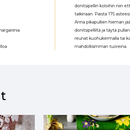
donitsipellin koloihin niin 
taikinaan. Paista 175 astees
Anna pikapullien hieman jää
margariinia
donitsipelliltä ja täytä pulla
reunat kuohukermalla tai kaur
lloa
mahdollisimman tuoreina.
t