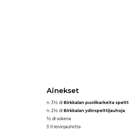
Ainekset
n. 3½ dl
Birkkalan puolikarkeita speltt
n. 2½ dl
Birkkalan ydinspelttijauhoja
½ dl sokeria
3 tl leivinjauhetta