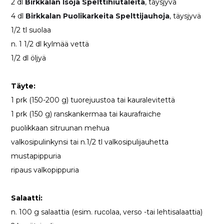
2 dl
Birkkalan Isoja Spelttihiutaleita
, täysjyvä
4 dl
Birkkalan Puolikarkeita Spelttijauhoja
, täysjyvä
1/2 tl suolaa
n. 1 1/2 dl kylmää vettä
1/2 dl öljyä
Täyte:
1 prk (150-200 g) tuorejuustoa tai kauralevitettä
1 prk (150 g) ranskankermaa tai kaurafraiche
puolikkaan sitruunan mehua
valkosipulinkynsi tai n.1/2 tl valkosipulijauhetta
mustapippuria
ripaus valkopippuria
Salaatti:
n. 100 g salaattia (esim. rucolaa, verso -tai lehtisalaattia)