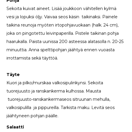
Pohja
Sekoita kuivat aineet. Lisää joukkoon vähitellen kylmä
vesi ja lopuksi öljy. Vaivaa seos käsin taikinaksi. Painele
taikina reunoja myöten irtopohjavuokaan (halk. 24 cm),
joka on pingotettu leivinpaperilla. Pistele taikinan pohja
haarukalla. Paista uunissa 200 asteessa alatasolla n. 20-25
minuuttia. Anna spelttipohjan jäähtyä ennen vuoasta
irrottamista sekä täyttöä.
Täyte
Kuori ja pilko/murskaa valkosipulinkynsi. Sekoita
tuorejuusto ja ranskankerma kulhossa. Mausta
tuorejuusto-ranskankermaseos sitruunan mehulla,
valkosipulilla ja pippureilla. Tarkista maku. Levitä seos
jäähtyneen pohjan päälle.
Salaatti