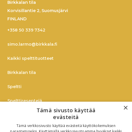
Birkkalan tila
Korvisillantie 2, Suomusjärvi
FINLAND
+358 50 339 7342
simo.larmo@birkkala.fi
Kaikki spelttituotteet
Birkkalan tila
Speltti
Spelttireseptejä
×
Tämä sivusto käyttää
TIEDOTE
evästeitä
Tämä verkkosivusto käyttää evästeitä käyttökokemuksen
Verkkokauppaan
parantamiseksi. Käyttämällä verkkosivustoamme hyväksyt kaikki