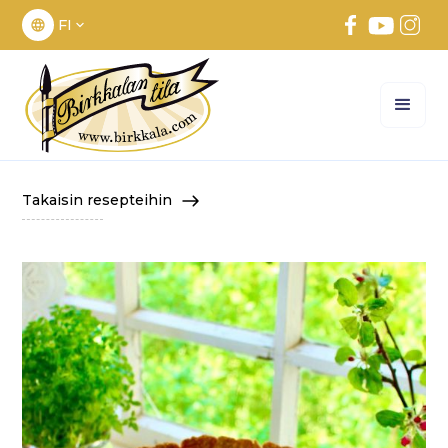
FI
Takaisin resepteihin