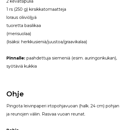
2 kevätsipulia
1 rs (250 g) kirsikkatomaatteja
loraus oliiviöljyä
tuoretta basilikaa
(merisuolaa)
(lisäksi: herkkusieniä/juustoa/graavikalaa)
Pinnalle:
paahdettuja siemeniä (esim. auringonkukan),
syötäviä kukkia
Ohje
Pingota leivinpaperi irtopohjavuoan (halk. 24 cm) pohjan
ja reunojen väliin. Rasvaa vuoan reunat.