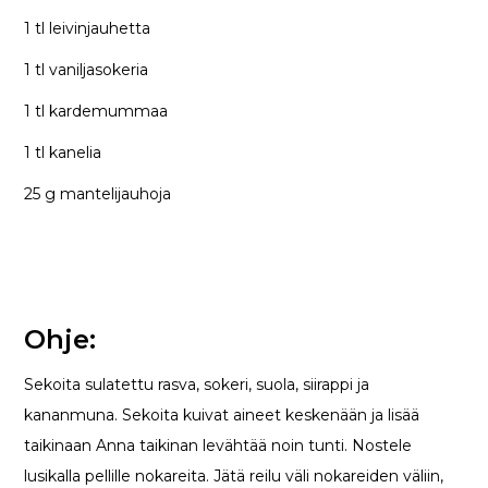
1 tl leivinjauhetta
1 tl vaniljasokeria
1 tl kardemummaa
1 tl kanelia
25 g mantelijauhoja
Ohje:
Sekoita sulatettu rasva, sokeri, suola, siirappi ja
kananmuna. Sekoita kuivat aineet keskenään ja lisää
taikinaan Anna taikinan levähtää noin tunti. Nostele
lusikalla pellille nokareita. Jätä reilu väli nokareiden väliin,