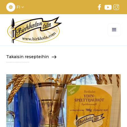
FI
Takaisin resepteihin