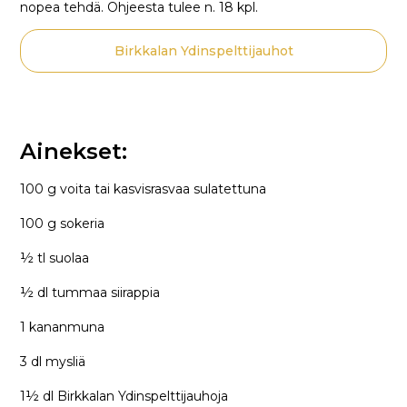
nopea tehdä. Ohjeesta tulee n. 18 kpl.
Birkkalan Ydinspelttijauhot
Ainekset:
100 g voita tai kasvisrasvaa sulatettuna
100 g sokeria
½ tl suolaa
½ dl tummaa siirappia
1 kananmuna
3 dl mysliä
1½ dl Birkkalan Ydinspelttijauhoja