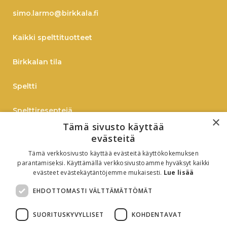
simo.larmo@birkkala.fi
Kaikki spelttituotteet
Birkkalan tila
Speltti
Spelttireseptejä
×
Tämä sivusto käyttää
TIEDOTE
evästeitä
Tämä verkkosivusto käyttää evästeitä käyttökokemuksen
Verkkokauppaan
parantamiseksi. Käyttämällä verkkosivustoamme hyväksyt kaikki
evästeet evästekäytäntöjemme mukaisesti.
Lue lisää
B2B
EHDOTTOMASTI VÄLTTÄMÄTTÖMÄT
Oiva-raportti
SUORITUSKYVYLLISET
KOHDENTAVAT