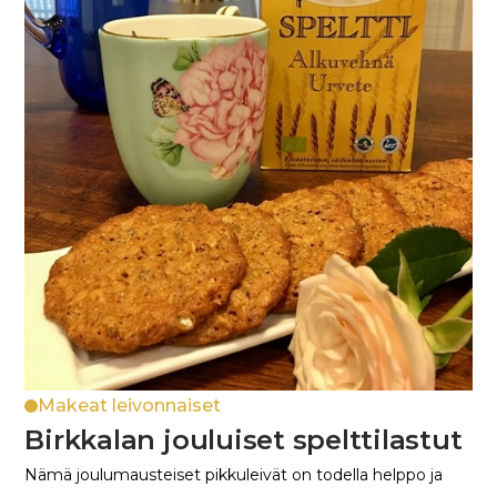
Makeat leivonnaiset
Birkkalan jouluiset spelttilastut
Nämä joulumausteiset pikkuleivät on todella helppo ja