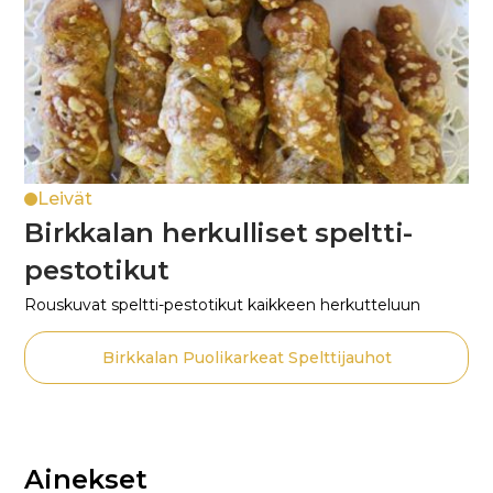
Leivät
Birkkalan herkulliset speltti-
pestotikut
Rouskuvat speltti-pestotikut kaikkeen herkutteluun
Birkkalan Puolikarkeat Spelttijauhot
Ainekset