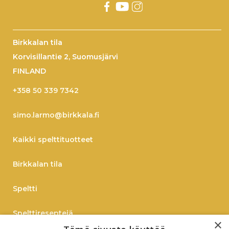
Birkkalan tila
Korvisillantie 2, Suomusjärvi
FINLAND
+358 50 339 7342
simo.larmo@birkkala.fi
Kaikki spelttituotteet
Birkkalan tila
Speltti
Spelttireseptejä
×