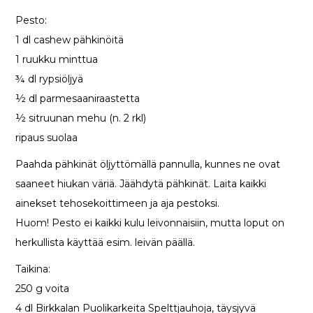
Pesto:
1 dl cashew pähkinöitä
1 ruukku minttua
¾ dl rypsiöljyä
½ dl parmesaaniraastetta
½ sitruunan mehu (n. 2 rkl)
ripaus suolaa
Paahda pähkinät öljyttömällä pannulla, kunnes ne ovat
saaneet hiukan väriä. Jäähdytä pähkinät. Laita kaikki
ainekset tehosekoittimeen ja aja pestoksi.
Huom! Pesto ei kaikki kulu leivonnaisiin, mutta loput on
herkullista käyttää esim. leivän päällä.
Taikina:
250 g voita
4 dl Birkkalan Puolikarkeita Spelttjauhoja, täysjyvä