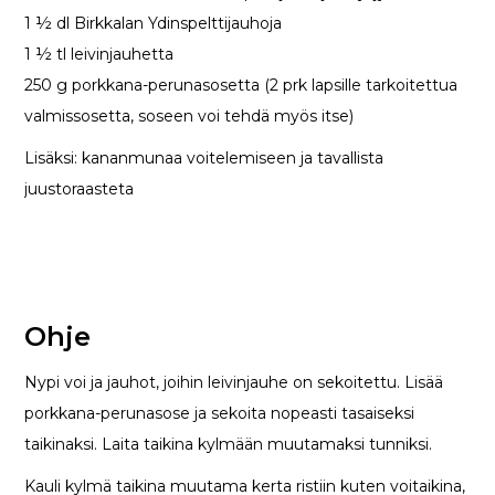
1 ½ dl Birkkalan Ydinspelttijauhoja
1 ½ tl leivinjauhetta
250 g porkkana-perunasosetta (2 prk lapsille tarkoitettua
valmissosetta, soseen voi tehdä myös itse)
Lisäksi: kananmunaa voitelemiseen ja tavallista
juustoraasteta
Ohje
Nypi voi ja jauhot, joihin leivinjauhe on sekoitettu. Lisää
porkkana-perunasose ja sekoita nopeasti tasaiseksi
taikinaksi. Laita taikina kylmään muutamaksi tunniksi.
Kauli kylmä taikina muutama kerta ristiin kuten voitaikina,