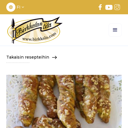
FI
Takaisin resepteihin