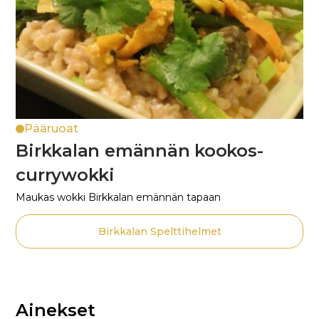
Pääruoat
Birkkalan emännän kookos-
currywokki
Maukas wokki Birkkalan emännän tapaan
Birkkalan Spelttihelmet
Ainekset