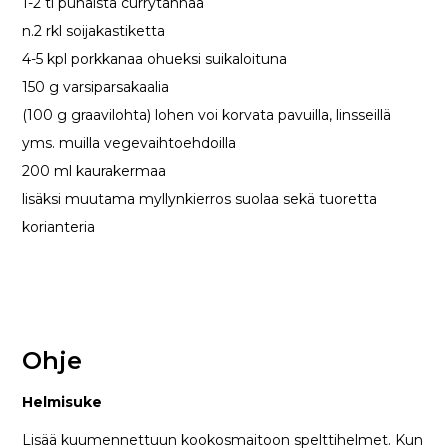
1-2 tl punaista currytahnaa
n.2 rkl soijakastiketta
4-5 kpl porkkanaa ohueksi suikaloituna
150 g varsiparsakaalia
(100 g graavilohta) lohen voi korvata pavuilla, linsseillä
yms. muilla vegevaihtoehdoilla
200 ml kaurakermaa
lisäksi muutama myllynkierros suolaa sekä tuoretta
korianteria
Ohje
Helmisuke
Lisää kuumennettuun kookosmaitoon spelttihelmet. Kun