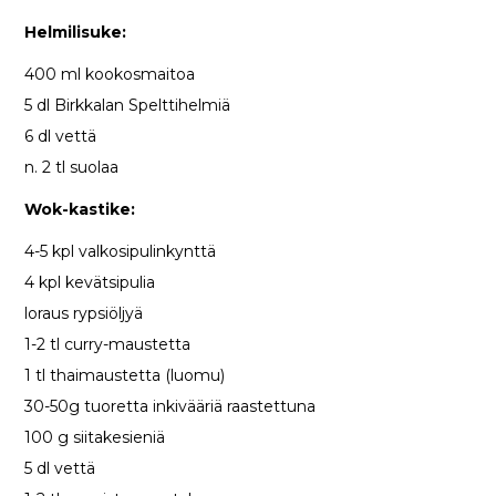
Helmilisuke:
400 ml kookosmaitoa
5 dl Birkkalan Spelttihelmiä
6 dl vettä
n. 2 tl suolaa
Wok-kastike:
4-5 kpl valkosipulinkynttä
4 kpl kevätsipulia
loraus rypsiöljyä
1-2 tl curry-maustetta
1 tl thaimaustetta (luomu)
30-50g tuoretta inkivääriä raastettuna
100 g siitakesieniä
5 dl vettä