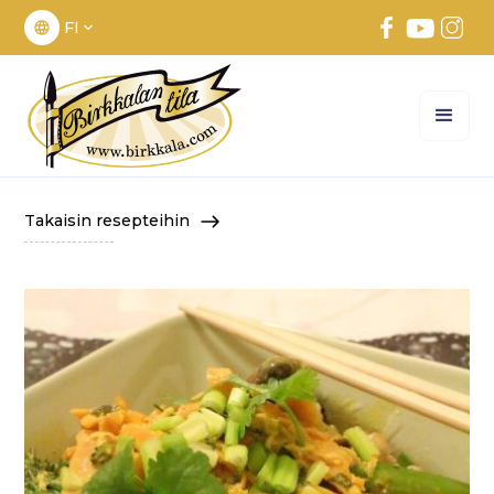
FI
Takaisin resepteihin