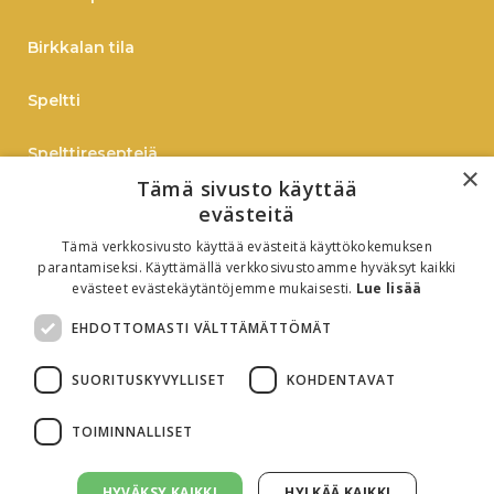
Birkkalan tila
Speltti
Spelttireseptejä
×
Tämä sivusto käyttää
TIEDOTE
evästeitä
Tämä verkkosivusto käyttää evästeitä käyttökokemuksen
Verkkokauppaan
parantamiseksi. Käyttämällä verkkosivustoamme hyväksyt kaikki
evästeet evästekäytäntöjemme mukaisesti.
Lue lisää
B2B
EHDOTTOMASTI VÄLTTÄMÄTTÖMÄT
Oiva-raportti
SUORITUSKYVYLLISET
KOHDENTAVAT
TOIMINNALLISET
HYVÄKSY KAIKKI
HYLKÄÄ KAIKKI