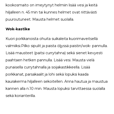
kookosmaito on imeytynyt helmiin lisää vesi ja keitä
hiljalleen n. 45 min tai kunnes helmet ovat riittävästi
puuroutuneet. Mausta helmet suolalla.
Wok-kastike
Kuori porkkanoista ohuita suikaleita kuorimaveitsellä
valmiiksi.Pilko sipulit ja paista öljyssä paistin/wok- pannulla.
Lisää mausteet (paitsi currytahna) sekä sienet kevyesti
paahtaen hetken pannulla. Lisää vesi. Mausta vielä
punaisella currytahnalla ja soijakastikkeella. Lisää
porkkanat, parsakaalit ja lohi sekä lopuksi kaada
kaurakerma hiljalleen sekoitellen. Anna hautua ja maustua
kannen alla n.10 min. Mausta lopuksi tarvittaessa suolalla
sekä korianterilla.