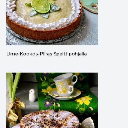
Lime-Kookos-Piiras Spelttipohjalla