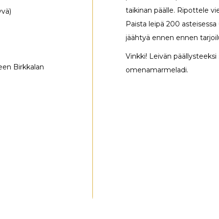
taikinan päälle. Ripottele vie
yvä)
Paista leipä 200 asteisess
jäähtyä ennen ennen tarjoil
a
Vinkki! Leivän päällysteeksi
een Birkkalan
omenamarmeladi.