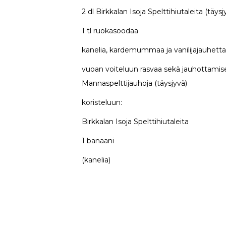
2 dl Birkkalan Isoja Spelttihiutaleita (täysj
1 tl ruokasoodaa
kanelia, kardemummaa ja vanilijajauhett
vuoan voiteluun rasvaa sekä jauhottamis
Mannaspelttijauhoja (täysjyvä)
koristeluun:
Birkkalan Isoja Spelttihiutaleita
1 banaani
(kanelia)