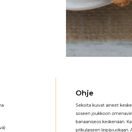
Ohje
na
Sekoita kuivat aineet keske
soseen joukkoon omenaviinie
banaaniseos keskenään. Kaa
vä)
pitkulaiseen leipävuokaan. A