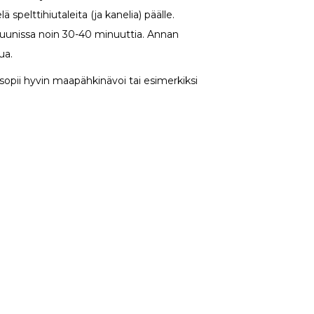
lä spelttihiutaleita (ja kanelia) päälle.
a uunissa noin 30-40 minuuttia. Annan
ua.
 sopii hyvin maapähkinävoi tai esimerkiksi