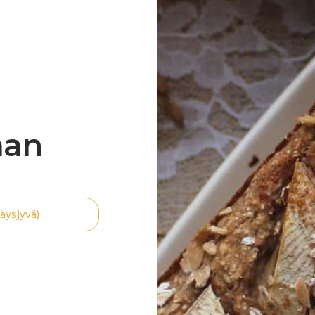
aan
äysjyvä)