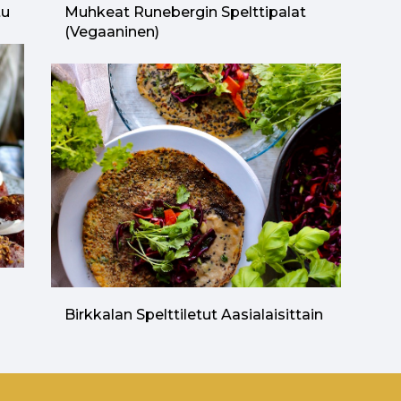
tu
Muhkeat Runebergin Spelttipalat
(vegaaninen)
n
Birkkalan Spelttiletut Aasialaisittain