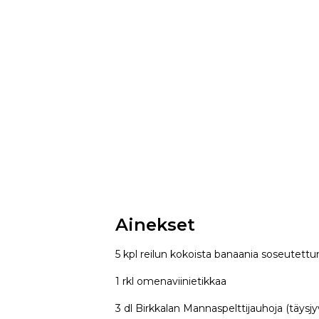
Ainekset
5 kpl reilun kokoista banaania soseutettu
1 rkl omenaviinietikkaa
3 dl Birkkalan Mannaspelttijauhoja (täysjy