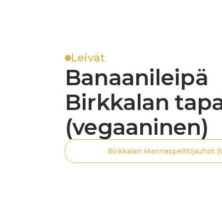
Leivät
Banaanileipä
Birkkalan tap
(vegaaninen)
Birkkalan Mannaspelttijauhot (t