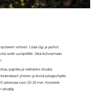
mpöiseen veteen. Lisää öljy ja jauhot.
levitä isolle uunipellille. Jätä kohoamaan
n.
tsa, paprika ja nektariini ohuiksi
äyteainekset yhteen ja levitä pitsapohjalle.
0 asteessa noin 20-25 min. Koristele
n lehdillä.