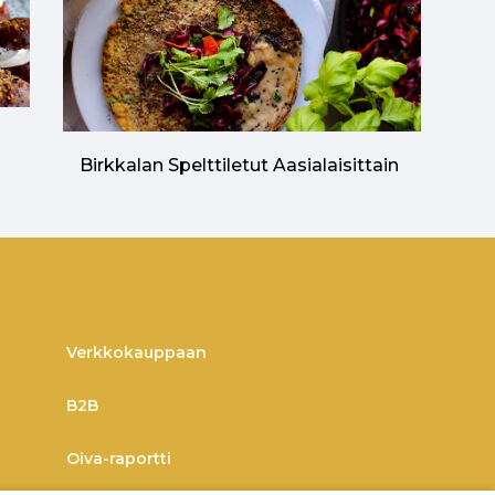
n
Birkkalan Spelttiletut Aasialaisittain
Verkkokauppaan
B2B
Oiva-raportti