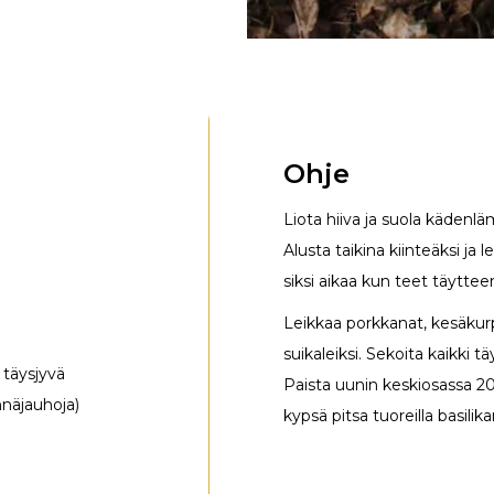
Ohje
Liota hiiva ja suola kädenlä
Alusta taikina kiinteäksi ja 
siksi aikaa kun teet täyttee
Leikkaa porkkanat, kesäkurpi
suikaleiksi. Sekoita kaikki t
, täysjyvä
Paista uunin keskiosassa 20
ehnäjauhoja)
kypsä pitsa tuoreilla basilika