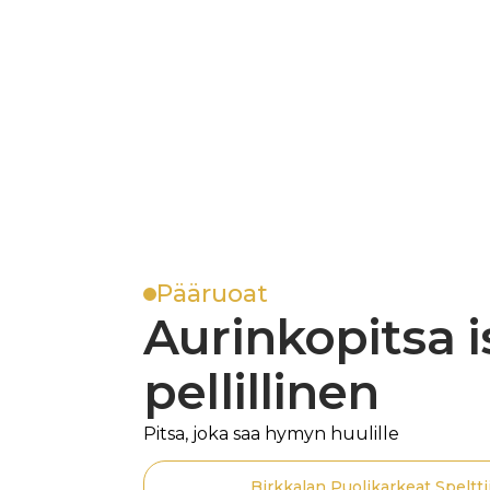
Pääruoat
Aurinkopitsa i
pellillinen
Pitsa, joka saa hymyn huulille
Birkkalan Puolikarkeat Speltti