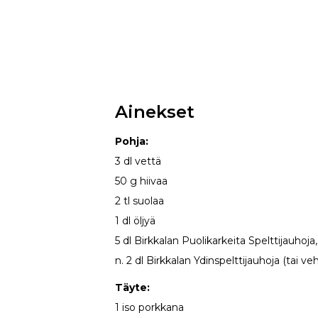
Ainekset
Pohja:
3 dl vettä
50 g hiivaa
2 tl suolaa
1 dl öljyä
5 dl Birkkalan Puolikarkeita Spelttijauhoja
n. 2 dl Birkkalan Ydinspelttijauhoja (tai v
Täyte:
1 iso porkkana