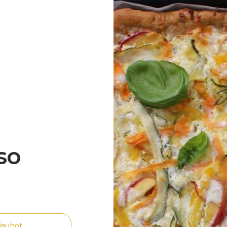
so
jauhot