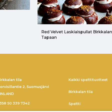
Red Velvet Laskiaispullat Birkkala
Tapaan
irkkalan tila
Kaikki spelttituotteet
orvisillantie 2, Suomusjärvi
Birkkalan tila
INLAND
358 50 339 7342
Speltti