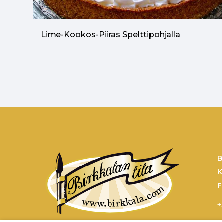
Lime-Kookos-Piiras Spelttipohjalla
B
K
F
+