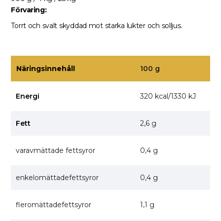
Förvaring:
Torrt och svalt skyddad mot starka lukter och solljus.
Näringsinnehåll
100 g
Energi
320 kcal/1330 kJ
Fett
2,6 g
varavmättade fettsyror
0,4 g
enkelomättadefettsyror
0,4 g
fleromättadefettsyror
1,1 g