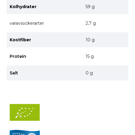
Kolhydrater
59 g
varavsockerarter
2,7 g
Kostfiber
10 g
Protein
15 g
Salt
0 g