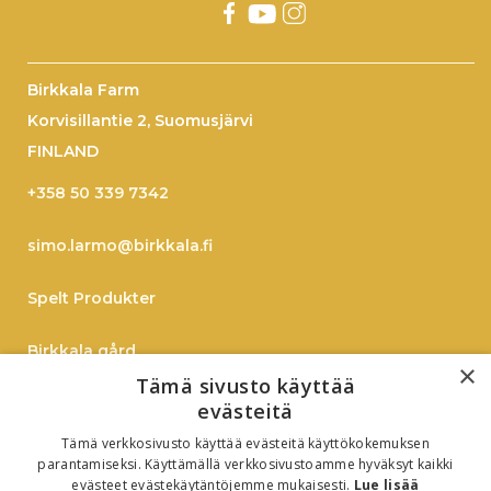
Birkkala Farm
Korvisillantie 2, Suomusjärvi
FINLAND
+358 50 339 7342
simo.larmo@birkkala.fi
Spelt Produkter
Birkkala gård
×
Tämä sivusto käyttää
Spelt
evästeitä
Tämä verkkosivusto käyttää evästeitä käyttökokemuksen
On-Line Shopping
parantamiseksi. Käyttämällä verkkosivustoamme hyväksyt kaikki
evästeet evästekäytäntöjemme mukaisesti.
Lue lisää