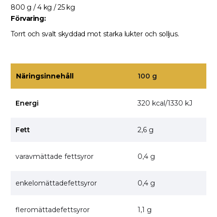
800 g / 4 kg / 25 kg
Förvaring:
Torrt och svalt skyddad mot starka lukter och solljus.
Näringsinnehåll
100 g
Energi
320 kcal/1330 kJ
Fett
2,6 g
varavmättade fettsyror
0,4 g
enkelomättadefettsyror
0,4 g
fleromättadefettsyror
1,1 g