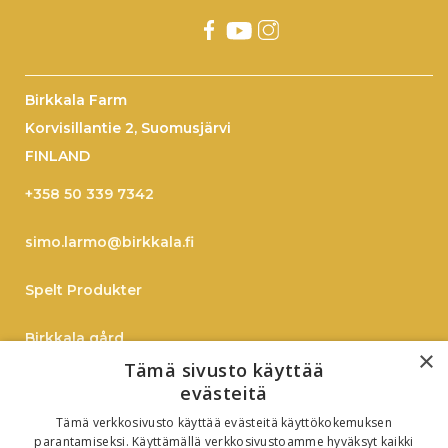
Birkkala Farm
Korvisillantie 2, Suomusjärvi
FINLAND
+358 50 339 7342
simo.larmo@birkkala.fi
Spelt Produkter
Birkkala gård
×
Tämä sivusto käyttää
Spelt
evästeitä
Tämä verkkosivusto käyttää evästeitä käyttökokemuksen
On-Line Shopping
parantamiseksi. Käyttämällä verkkosivustoamme hyväksyt kaikki