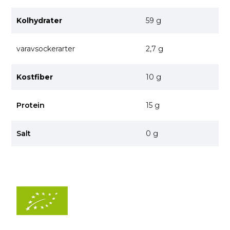
Kolhydrater
59 g
varavsockerarter
2,7 g
Kostfiber
10 g
Protein
15 g
Salt
0 g