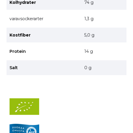
Kolhydrater
74 g
varavsockerarter
1,3 g
Kostfiber
5,0 g
Protein
14 g
Salt
0 g