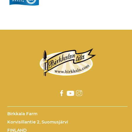
Birkkala Farm
Korvisillantie 2, Suomusjärvi
FINLAND