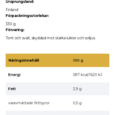
Ursprungsland:
Finland
Förpackningsstorlekar:
330 g
Förvaring:
Torrt och svalt, skyddad mot starka lukter och solljus.
Näringsinnehåll
100 g
Energi
387 kcal/1620 kJ
Fett
2,9 g
varavmättade fettsyror
0,5 g