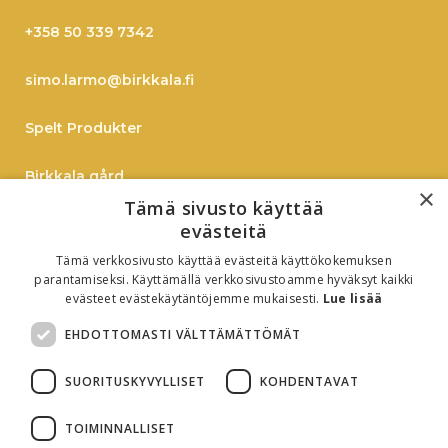
+358 50 339 7342
simo.larmo@birkkala.fi
Spelt Produkter
Birkkala gård
×
Tämä sivusto käyttää
Spelt
evästeitä
Tämä verkkosivusto käyttää evästeitä käyttökokemuksen
On-Line Shopping
parantamiseksi. Käyttämällä verkkosivustoamme hyväksyt kaikki
evästeet evästekäytäntöjemme mukaisesti.
Lue lisää
B2B
EHDOTTOMASTI VÄLTTÄMÄTTÖMÄT
Oiva-report
SUORITUSKYVYLLISET
KOHDENTAVAT
TOIMINNALLISET