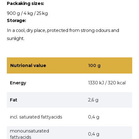
Packaking sizes:
900 g / 4 kg / 25 kg
Storage:
In a cool, dry place, protected from strong odours and
sunlight.
Nutrional value
100 g
Energy
1330 kJ / 320 kcal
Fat
2,6 g
incl. saturated fattyacids
0,4 g
monounsaturated
0,4 g
fattyacids