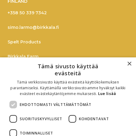
FINLAND
+358 50 339 7342
simo.larmo@birkkala.fi
Spelt Products
Birkkala Farm
×
Tämä sivusto käyttää
Spelt
evästeitä
Tämä verkkosivusto käyttää evästeitä käyttökokemuksen
On-Line Shopping
parantamiseksi. Käyttämällä verkkosivustoamme hyväksyt kaikki
evästeet evästekäytäntöjemme mukaisesti.
Lue lisää
B2B
EHDOTTOMASTI VÄLTTÄMÄTTÖMÄT
Oiva-report
SUORITUSKYVYLLISET
KOHDENTAVAT
TOIMINNALLISET