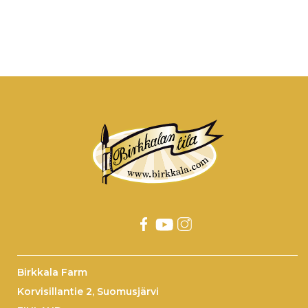
Birkkala Farm
Korvisillantie 2, Suomusjärvi