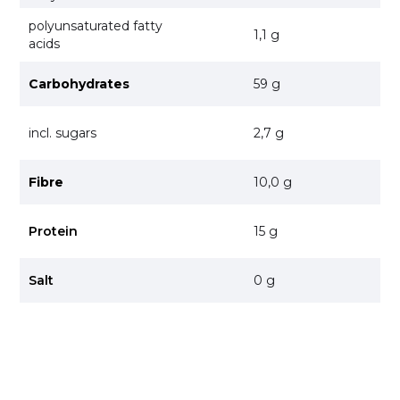
polyunsaturated fatty
1,1 g
acids
Carbohydrates
59 g
incl. sugars
2,7 g
Fibre
10,0 g
Protein
15 g
Salt
0 g