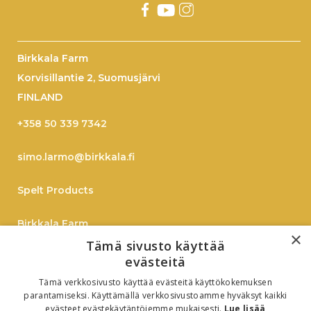
Birkkala Farm
Korvisillantie 2, Suomusjärvi
FINLAND
+358 50 339 7342
simo.larmo@birkkala.fi
Spelt Products
Birkkala Farm
×
Tämä sivusto käyttää
Spelt
evästeitä
Tämä verkkosivusto käyttää evästeitä käyttökokemuksen
On-Line Shopping
parantamiseksi. Käyttämällä verkkosivustoamme hyväksyt kaikki
evästeet evästekäytäntöjemme mukaisesti.
Lue lisää