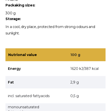
Packaking sizes:
300 g
Storage:
In a cool, dry place, protected from strong odours and
sunlight.
Nutrional value
100 g
Energy
1620 kJ/387 kcal
Fat
2,9 g
incl. saturated fattyacids
0,5 g
monounsaturated