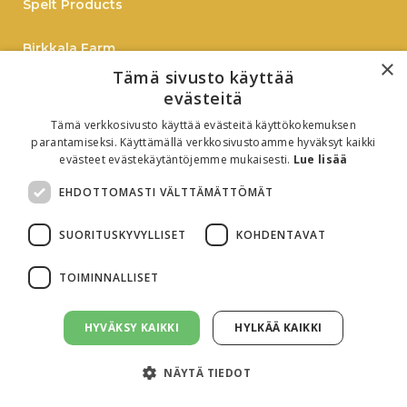
Spelt Products
Birkkala Farm
×
Tämä sivusto käyttää
Spelt
evästeitä
Tämä verkkosivusto käyttää evästeitä käyttökokemuksen
On-Line Shopping
parantamiseksi. Käyttämällä verkkosivustoamme hyväksyt kaikki
evästeet evästekäytäntöjemme mukaisesti.
Lue lisää
B2B
EHDOTTOMASTI VÄLTTÄMÄTTÖMÄT
Oiva-report
SUORITUSKYVYLLISET
KOHDENTAVAT
TOIMINNALLISET
HYVÄKSY KAIKKI
HYLKÄÄ KAIKKI
About cookies
Privacy policy
NÄYTÄ TIEDOT
© All rights reserved. 2025 Birkkalan tila. Webpage by
Virna Markkinointi