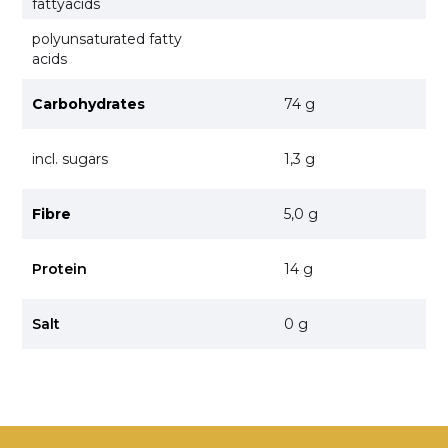
fattyacids
polyunsaturated fatty
acids
Carbohydrates
74 g
incl. sugars
1,3 g
Fibre
5,0 g
Protein
14 g
Salt
0 g