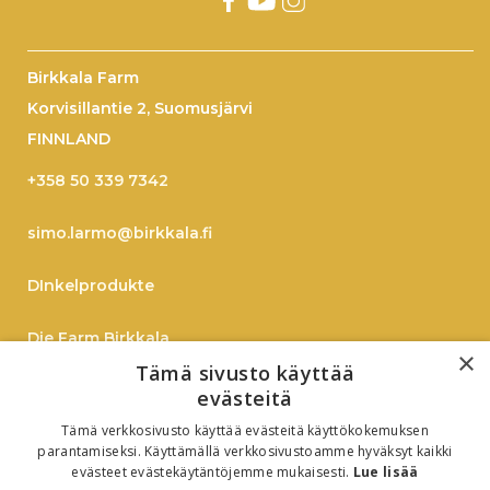
Birkkala Farm
Korvisillantie 2, Suomusjärvi
FINNLAND
+358 50 339 7342
simo.larmo@birkkala.fi
DInkelprodukte
Die Farm Birkkala
×
Tämä sivusto käyttää
Dinkel
evästeitä
Tämä verkkosivusto käyttää evästeitä käyttökokemuksen
On-Line Shopping
parantamiseksi. Käyttämällä verkkosivustoamme hyväksyt kaikki
evästeet evästekäytäntöjemme mukaisesti.
Lue lisää